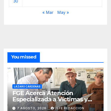
30
« Mar
May »
You missed
LÁZARO CÁRDENAS
FGE Acerca Atención
Especializada a Víctimas y
Ciudadanía de Coalcomán
7 AGOSTO, 2026
JEFE REDACCION