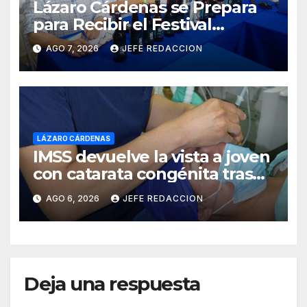
Lázaro Cárdenas se Prepara
para Recibir el Festival
Internacional de la Cerveza
AGO 7, 2026
JEFE REDACCION
Costa de Michoacán 2026
LÁZARO CÁRDENAS
IMSS devuelve la vista a joven
con catarata congénita tras
23 años de limitación visual
AGO 6, 2026
JEFE REDACCION
Deja una respuesta