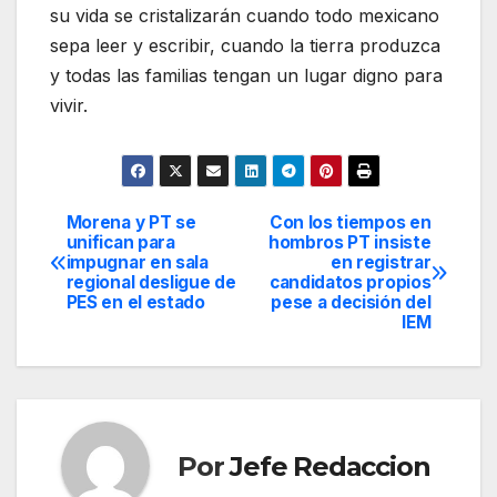
su vida se cristalizarán cuando todo mexicano
sepa leer y escribir, cuando la tierra produzca
y todas las familias tengan un lugar digno para
vivir.
Morena y PT se
Con los tiempos en
Navegación
unifican para
hombros PT insiste
impugnar en sala
en registrar
de
regional desligue de
candidatos propios
PES en el estado
pese a decisión del
entradas
IEM
Por
Jefe Redaccion