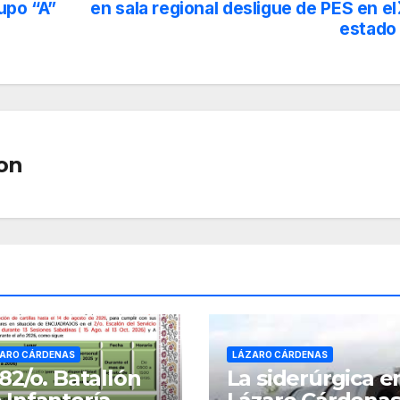
upo “A”
en sala regional desligue de PES en el
estado
on
ARO CÁRDENAS
LÁZARO CÁRDENAS
 82/o. Batallón
La siderúrgica e