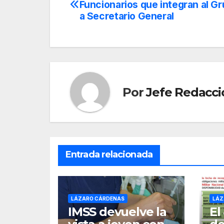
Funcionarios que integran al Gr
de
a Secretario General
entradas
Por
Jefe Redacci
Entrada relacionada
LÁZARO CÁRDENAS
LÁZ
IMSS devuelve la
El