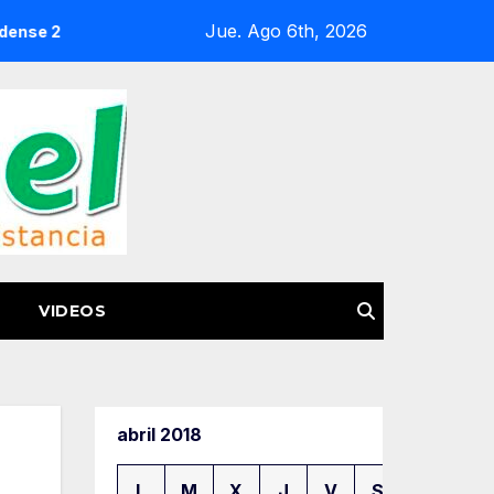
Jue. Ago 6th, 2026
IMSS devuelve la vista a joven con catarata congénita tras 
VIDEOS
abril 2018
L
M
X
J
V
S
D