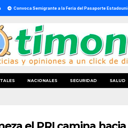
 Semigrante a la Feria del Pasaporte Estadounidense 2026
TALES
NACIONALES
SEGURIDAD
SALUD
meza el PRI camina hacia