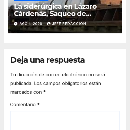
La siderúrgica en Lázaro
Cárdenas, Saqueo de
Recursos Naturales a Cambio
AGO 4, 2026
JEFE REDACCION
de Miseria
Deja una respuesta
Tu dirección de correo electrónico no será
publicada.
Los campos obligatorios están
marcados con
*
Comentario
*