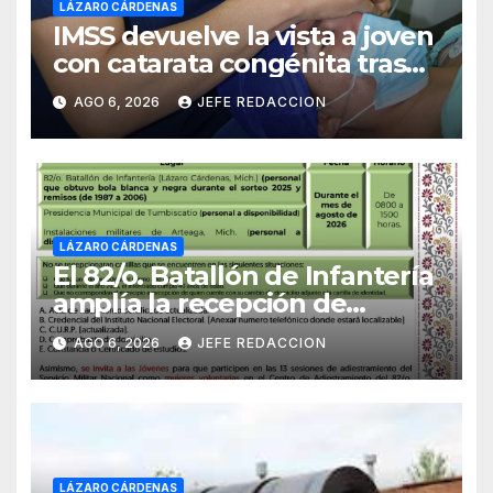
LÁZARO CÁRDENAS
IMSS devuelve la vista a joven
con catarata congénita tras
23 años de limitación visual
AGO 6, 2026
JEFE REDACCION
LÁZARO CÁRDENAS
El 82/o. Batallón de Infantería
amplía la recepción de
documentos para obtener La
AGO 6, 2026
JEFE REDACCION
Catilla del Servicio Militar
Nacional
LÁZARO CÁRDENAS