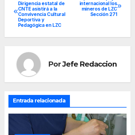
Navegación
Dirigencia estatal de
internacional los
CNTE asistirá a la
mineros de LZC
de
Convivencia Cultural
Sección 271
Deportiva y
entradas
Pedagógica en LZC
Por
Jefe Redaccion
Entrada relacionada