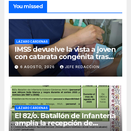
You missed
LÁZARO CÁRDENAS
IMSS devuelve la vista a joven
con catarata congénita tras
23 años de limitación visual
6 AGOSTO, 2026
JEFE REDACCION
LÁZARO CÁRDENAS
El 82/o. Batallón de Infantería
amplía la recepción de
documentos para obtener La