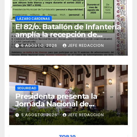
LÁZARO CÁRDENAS
El 82/o. Batallón de Infantería
amplía la recepción de
documentos para obtener La
6 AGOSTO, 2026
JEFE REDACCION
Catilla del Servicio Militar
Nacional
SEGURIDAD
Presidenta presenta la
Jornada Nacional de
Reforestación 2026; se
5 AGOSTO, 2026
JEFE REDACCION
realizará el 9 de agosto y se
plantarán 6.6 millones de
árboles y plantas