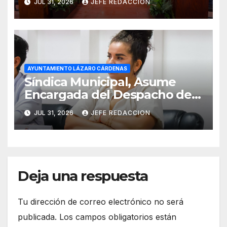
JUL 31, 2026
JEFE REDACCION
AYUNTAMIENTO LÁZARO CÁRDENAS
Síndica Municipal, Asume
Encargada del Despacho de
Presidencia
JUL 31, 2026
JEFE REDACCION
Deja una respuesta
Tu dirección de correo electrónico no será
publicada.
Los campos obligatorios están