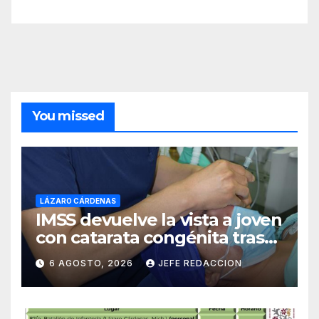
You missed
LÁZARO CÁRDENAS
IMSS devuelve la vista a joven
con catarata congénita tras
23 años de limitación visual
6 AGOSTO, 2026
JEFE REDACCION