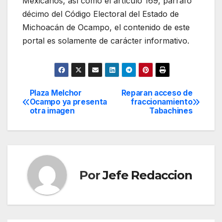
Mexicanos, así como el artículo 169, párrafo
décimo del Código Electoral del Estado de
Michoacán de Ocampo, el contenido de este
portal es solamente de carácter informativo.
Plaza Melchor
Reparan acceso de
Navegación
Ocampo ya presenta
fraccionamiento
otra imagen
Tabachines
de
entradas
Por
Jefe Redaccion