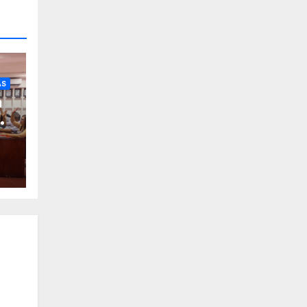
AS
a
de