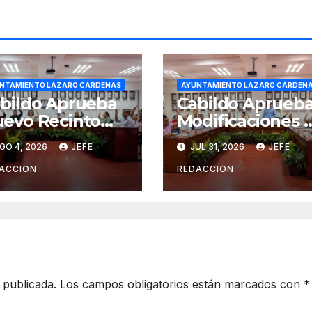
NTAMIENTO LÁZARO CÁRDENAS
AYUNTAMIENTO LÁZARO CÁRDEN
bildo Aprueba
Cabildo Aprueb
evo Recinto
Modificaciones 
ra 2do. Informe
Presupuesto en
GO 4, 2026
JEFE
JUL 31, 2026
JEFE
 Gobierno
CAPALAC
nicipal
ACCION
REDACCION
 publicada.
Los campos obligatorios están marcados con
*