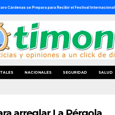
se Prepara para Recibir el Festival Internacional de la Cerve
TALES
NACIONALES
SEGURIDAD
SALUD
ra arreglar La Pérgola