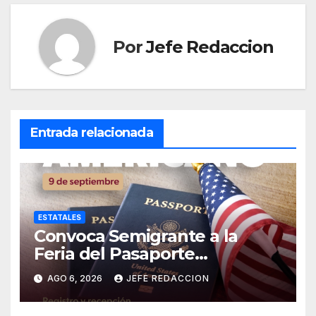
Por
Jefe Redaccion
Entrada relacionada
ESTATALES
Convoca Semigrante a la
Feria del Pasaporte
Estadounidense 2026
AGO 6, 2026
JEFE REDACCION