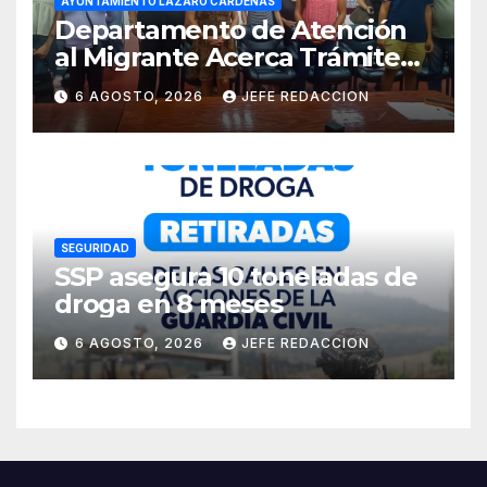
AYUNTAMIENTO LÁZARO CÁRDENAS
Departamento de Atención
al Migrante Acerca Trámite
de Pasaportes
6 AGOSTO, 2026
JEFE REDACCION
Estadounidenses a
Residentes de Lázaro
Cárdenas
SEGURIDAD
SSP asegura 10 toneladas de
droga en 8 meses
6 AGOSTO, 2026
JEFE REDACCION