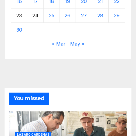
16
17
18
19
20
21
22
23
24
25
26
27
28
29
30
« Mar
May »
You missed
LÁZARO CÁRDENAS