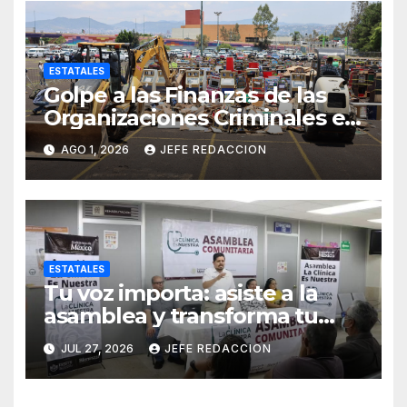
ESTATALES
Golpe a las Finanzas de las
Organizaciones Criminales en
Operativos
AGO 1, 2026
JEFE REDACCION
Interinstitucionales
ESTATALES
Tu voz importa: asiste a la
asamblea y transforma tu
clínica del IMSS-Bienestar
JUL 27, 2026
JEFE REDACCION