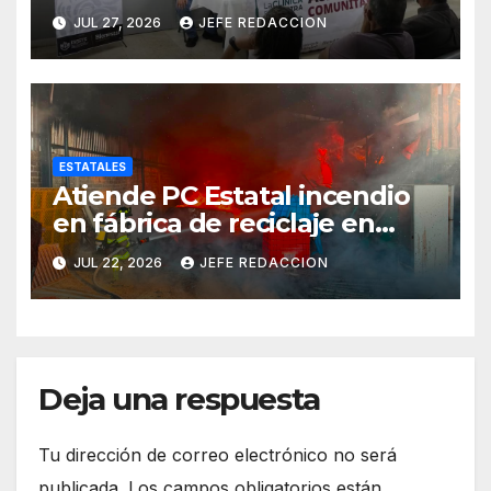
clínica del IMSS-Bienestar
JUL 27, 2026
JEFE REDACCION
ESTATALES
Atiende PC Estatal incendio
en fábrica de reciclaje en
Morelia
JUL 22, 2026
JEFE REDACCION
Deja una respuesta
Tu dirección de correo electrónico no será
publicada.
Los campos obligatorios están