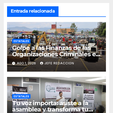
Entrada relacionada
ESTATALES
Golpe a las Finanzas de las
Organizaciones Criminales en
Operativos
AGO 1, 2026
JEFE REDACCION
Interinstitucionales
ESTATALES
Tu voz importa: asiste a la
asamblea y transforma tu