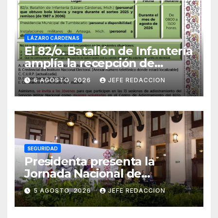
LÁZARO CÁRDENAS
El 82/o. Batallón de Infantería
amplía la recepción de
documentos para obtener La
6 AGOSTO, 2026
JEFE REDACCION
Catilla del Servicio Militar
Nacional
SEGURIDAD
Presidenta presenta la
Jornada Nacional de
Reforestación 2026; se
5 AGOSTO, 2026
JEFE REDACCION
realizará el 9 de agosto y se
plantarán 6.6 millones de