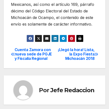
Mexicanos, así como el artículo 169, párrafo
décimo del Código Electoral del Estado de
Michoacán de Ocampo, el contenido de este
envío es solamente de carácter informativo.
Cuenta Zamora con
¡Llegó la hora! Lista,
Navegación
nueva sede de PGJE
la Expo Fiesta
y Fiscalía Regional
Michoacán 2018
de
entradas
Por
Jefe Redaccion