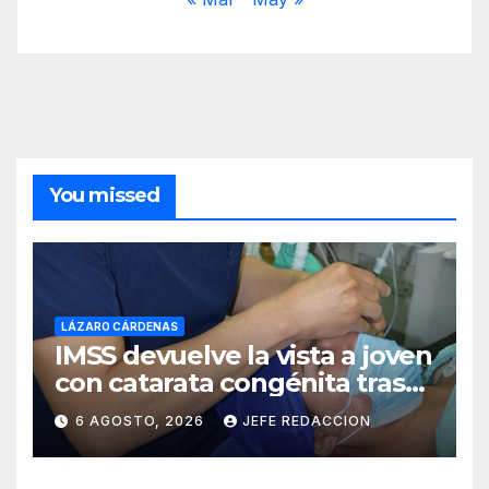
You missed
LÁZARO CÁRDENAS
IMSS devuelve la vista a joven
con catarata congénita tras
23 años de limitación visual
6 AGOSTO, 2026
JEFE REDACCION