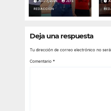
AGO 7, 2026
JEFE
A
Seguridad
Tr
Pública y Casa de
Pa
REDACCION
RED
Cultura 2026
Es
a 
Lá
Deja una respuesta
Tu dirección de correo electrónico no será
Comentario
*