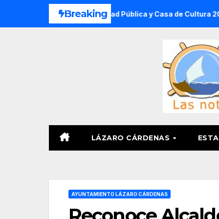
Saltar
Breaking
ano DIF, Seguridad Pública y Casa de Cultura 2026
SSP 
al
contenido
LÁZARO CÁRDENAS
ESTA
AYUNTAMIENTO LÁZARO CÁRDENAS
Reconoce Alcalde