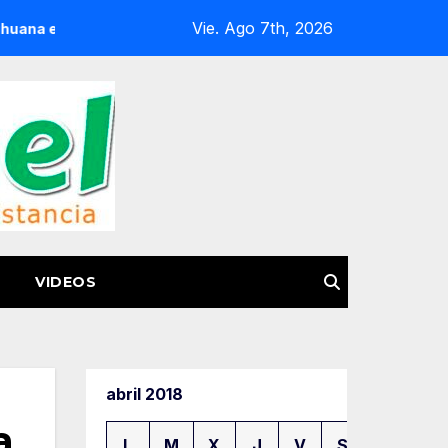
Vie. Ago 7th, 2026
etamo
FGE Acerca Atención Especializada a Víctimas y C
VIDEOS
abril 2018
a
L
M
X
J
V
S
D