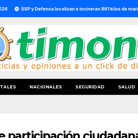
y Defensa localizan e incineran 861 kilos de marihuana en Hu
TALES
NACIONALES
SEGURIDAD
SALUD
 participación ciudadan