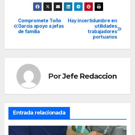
Compromete Toño
Hay incertidumbre en
Navegación
García apoyo a jefas
utilidades
de familia
trabajadores
de
portuarios
entradas
Por
Jefe Redaccion
Entrada relacionada