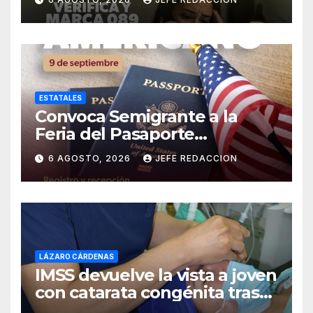
Michoacán
ESTATALES
Convoca Semigrante a la
Feria del Pasaporte
Estadounidense 2026
6 AGOSTO, 2026
JEFE REDACCION
LÁZARO CÁRDENAS
IMSS devuelve la vista a joven
con catarata congénita tras
23 años de limitación visual