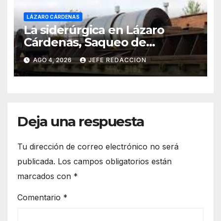
LÁZARO CÁRDENAS
La siderúrgica en Lázaro
Cárdenas, Saqueo de
Recursos Naturales a Cambio
AGO 4, 2026
JEFE REDACCION
de Miseria
Deja una respuesta
Tu dirección de correo electrónico no será
publicada.
Los campos obligatorios están
marcados con
*
Comentario
*