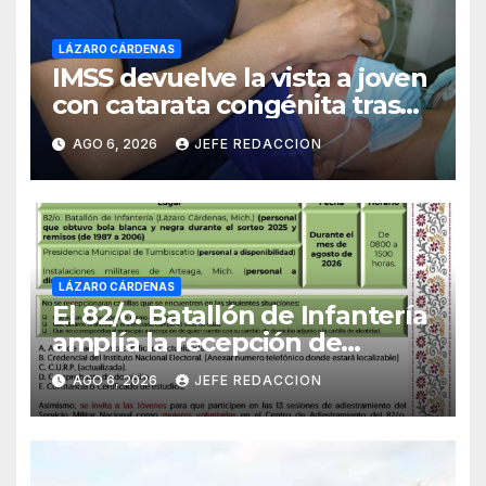
LÁZARO CÁRDENAS
IMSS devuelve la vista a joven
con catarata congénita tras
23 años de limitación visual
AGO 6, 2026
JEFE REDACCION
LÁZARO CÁRDENAS
El 82/o. Batallón de Infantería
amplía la recepción de
documentos para obtener La
AGO 6, 2026
JEFE REDACCION
Catilla del Servicio Militar
Nacional