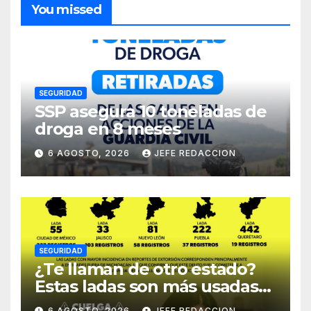
You missed
SEGURIDAD
SSP asegura 10 toneladas de
droga en 8 meses
6 AGOSTO, 2026
JEFE REDACCION
SEGURIDAD
¿Te llaman de otro estado?
Estas ladas son más usadas
para extorsionar en
6 AGOSTO, 2026
JEFE REDACCION