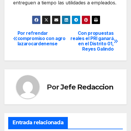
entreguen a tiempo las utilidades a empleados.
Por refrendar
Con propuestas
Navegación
compromiso con agro
reales el PRI ganará
lazarocardenense
en el Distrito 01,
de
Reyes Galindo
entradas
Por
Jefe Redaccion
Entrada relacionada