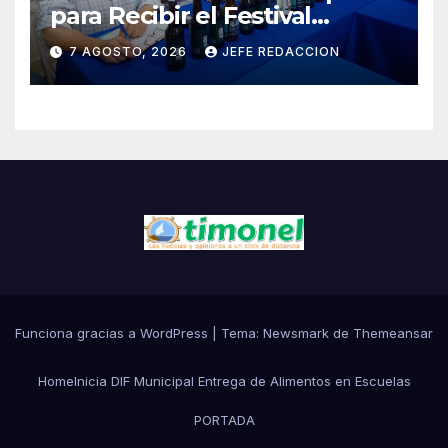
para Recibir el Festival
Internacional de la Cerveza
7 AGOSTO, 2026
JEFE REDACCION
Costa de Michoacán 2026
Funciona gracias a WordPress
|
Tema:
Newsmark
de
Themeansar
Home
Inicia DIF Municipal Entrega de Alimentos en Escuelas
PORTADA