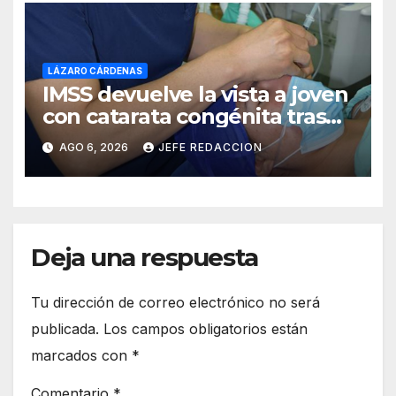
LÁZARO CÁRDENAS
IMSS devuelve la vista a joven
con catarata congénita tras
23 años de limitación visual
AGO 6, 2026
JEFE REDACCION
Deja una respuesta
Tu dirección de correo electrónico no será
publicada.
Los campos obligatorios están
marcados con
*
Comentario
*