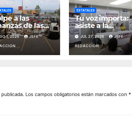
ATALES
ESTATALES
lpe a las
Tu voz importa:
nanzas de las
asiste a la
ganizaciones
asamblea y
GO 1, 2026
JEFE
JUL 27, 2026
JEFE
iminales en
transforma tu
erativos
clínica del IMSS-
ACCION
REDACCION
terinstitucional
Bienestar
 publicada.
Los campos obligatorios están marcados con
*