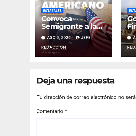
ESTATALES
EST
Convoca
Go
Semigrante a la
Fi
Feria del
Or
AGO 6, 2026
JEFE
A
Pasaporte
Cr
Estadounidense
Op
REDACCION
RED
2026
In
es
Deja una respuesta
Tu dirección de correo electrónico no será
Comentario
*