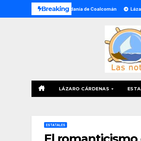
Saltar
Breaking
a Víctimas y Ciudadanía de Coalcomán
Lázaro Cárdenas s
al
contenido
LÁZARO CÁRDENAS
ESTA
ESTATALES
El romanticismo 