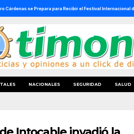
e Prepara para Recibir el Festival Internacional de la Cervez
TALES
NACIONALES
SEGURIDAD
SALUD
de Intocable invadió la