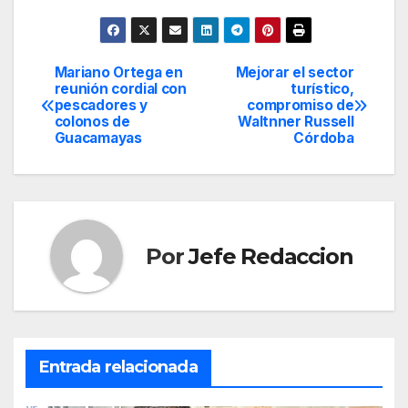
Mariano Ortega en
Mejorar el sector
Navegación
reunión cordial con
turístico,
pescadores y
compromiso de
de
colonos de
Waltnner Russell
Guacamayas
Córdoba
entradas
Por
Jefe Redaccion
Entrada relacionada