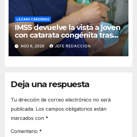
LÁZARO CÁRDENAS
IMSS devuelve la vista a joven
con catarata congénita tras
23 años de limitación visual
AGO 6, 2026
JEFE REDACCION
Deja una respuesta
Tu dirección de correo electrónico no será
publicada.
Los campos obligatorios están
marcados con
*
Comentario
*