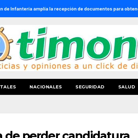
ía amplía la recepción de documentos para obtener La Catilla del
TALES
NACIONALES
SEGURIDAD
SALUD
 de perder candidatura