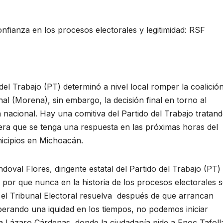
fianza en los procesos electorales y legitimidad: RSF
Trabajo (PT) determinó a nivel local romper la coalició
 (Morena), sin embargo, la decisión final en torno al
a nacional. Hay una comitiva del Partido del Trabajo tratan
era que se tenga una respuesta en las próximas horas del
nicipios en Michoacán.
doval Flores, dirigente estatal del Partido del Trabajo (PT)
o por que nunca en la historia de los procesos electorales 
 el Tribunal Electoral resuelva después de que arrancan
rando una iquidad en los tiempos, no podemos iniciar
ra Lázaro Cárdenas, donde la ciudadanía pide a Enoc Tafoll