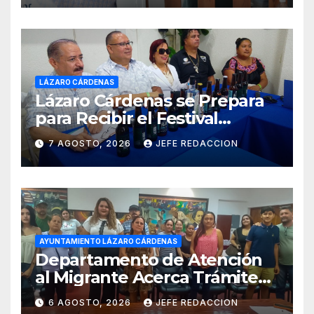
LÁZARO CÁRDENAS
Lázaro Cárdenas se Prepara
para Recibir el Festival
Internacional de la Cerveza
7 AGOSTO, 2026
JEFE REDACCION
Costa de Michoacán 2026
AYUNTAMIENTO LÁZARO CÁRDENAS
Departamento de Atención
al Migrante Acerca Trámite
de Pasaportes
6 AGOSTO, 2026
JEFE REDACCION
Estadounidenses a