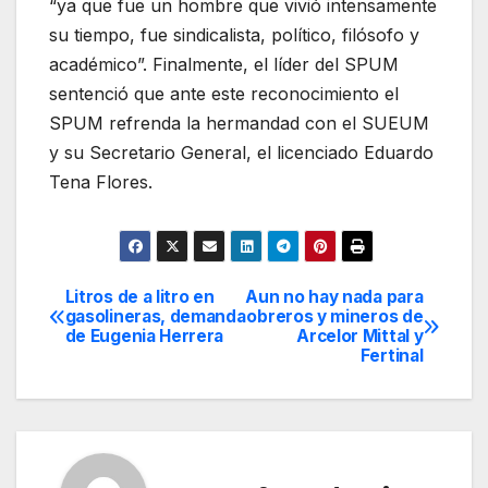
“ya que fue un hombre que vivió intensamente
su tiempo, fue sindicalista, político, filósofo y
académico”. Finalmente, el líder del SPUM
sentenció que ante este reconocimiento el
SPUM refrenda la hermandad con el SUEUM
y su Secretario General, el licenciado Eduardo
Tena Flores.
Litros de a litro en
Aun no hay nada para
Navegación
gasolineras, demanda
obreros y mineros de
de Eugenia Herrera
Arcelor Mittal y
de
Fertinal
entradas