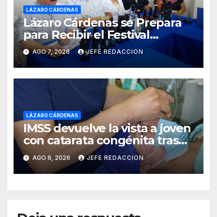
LÁZARO CÁRDENAS
Lázaro Cárdenas se Prepara
para Recibir el Festival
Internacional de la Cerveza
AGO 7, 2026
JEFE REDACCION
Costa de Michoacán 2026
LÁZARO CÁRDENAS
IMSS devuelve la vista a joven
con catarata congénita tras
23 años de limitación visual
AGO 6, 2026
JEFE REDACCION