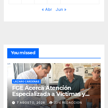
« Abr
Jun »
You missed
LÁZARO CÁRDENAS
FGE Acerca Atención
Especializada a Víctimas y
Ciudadanía de Coalcomán
7 AGOSTO, 2026
JEFE REDACCION