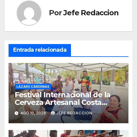
Por
Jefe Redaccion
Entrada relacionada
LÁZARO CÁRDENAS
Festival Internacional de la
Cerveza Artesanal Costa
Michoacán 2026 Cerro su 19ª
AGO 10, 2026
JEFE REDACCION
Edición