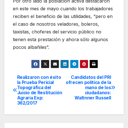
Por otro lado la población activa destacaron
en este mes de mayo cuando los trabajadores
reciben el beneficio de las utilidades, “pero en
el caso de nosotros veladores, boleros,
taxistas, choferes del servicio público no
tienen esta prestación y ahora sólo algunos
pocos albañiles”.
Realizaron con éxito
Candidatos del PRI
Navegación
la Prueba Pericial
ofrecen política de la
Topográfica del
mano de los
de
Juicio de Restitución
ciudadanos:
Agraria Exp:
Waltnner Russell
entradas
362/2017