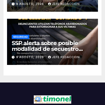
de la Jornada Nacional de
9 AGOSTO, 2026
JEFE REDACCION
Reforestación 2026
SEGURIDAD
SSP alerta sobre posible
modalidad de secuestro
virtual
9 AGOSTO, 2026
JEFE REDACCION