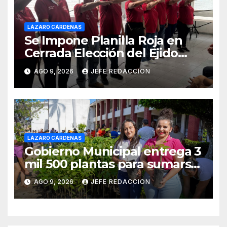
LÁZARO CÁRDENAS
Se Impone Planilla Roja en
Cerrada Elección del Ejido
Melchor Ocampo en Lázaro
AGO 9, 2026
JEFE REDACCION
Cárdenas
LÁZARO CÁRDENAS
Gobierno Municipal entrega 3
mil 500 plantas para sumarse
a la Jornada Nacional de
AGO 9, 2026
JEFE REDACCION
Reforestación