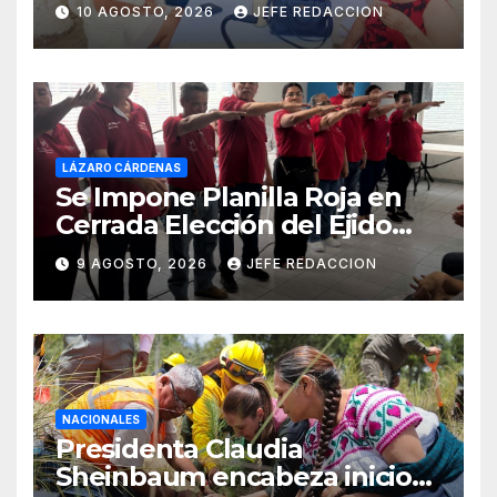
Michoacán 2026 Cerro su 19ª
10 AGOSTO, 2026
JEFE REDACCION
Edición
LÁZARO CÁRDENAS
Se Impone Planilla Roja en
Cerrada Elección del Ejido
Melchor Ocampo en Lázaro
9 AGOSTO, 2026
JEFE REDACCION
Cárdenas
NACIONALES
Presidenta Claudia
Sheinbaum encabeza inicio