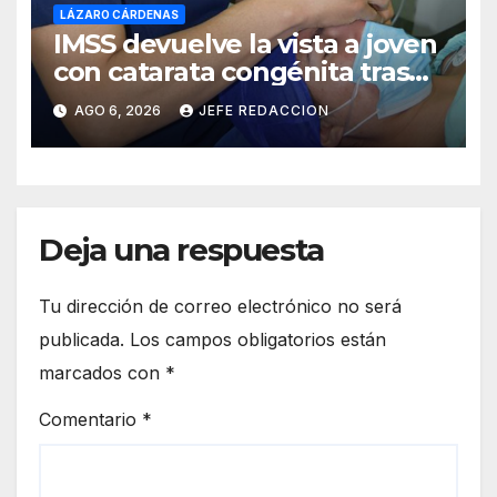
LÁZARO CÁRDENAS
IMSS devuelve la vista a joven
con catarata congénita tras
23 años de limitación visual
AGO 6, 2026
JEFE REDACCION
Deja una respuesta
Tu dirección de correo electrónico no será
publicada.
Los campos obligatorios están
marcados con
*
Comentario
*