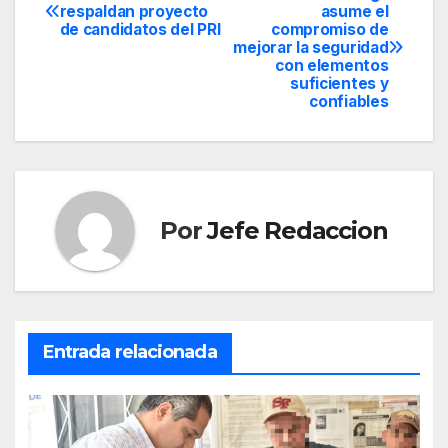
Navegación
respaldan proyecto
asume el
de candidatos del PRI
compromiso de
de
mejorar la seguridad
con elementos
entradas
suficientes y
confiables
Por
Jefe Redaccion
Entrada relacionada