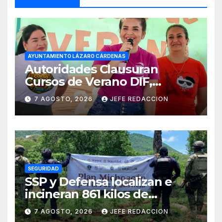
AYUNTAMIENTO LÁZARO CÁRDENAS
Autoridades Clausuran
Cursos de Verano DIF,
Seguridad Pública y Casa de
7 AGOSTO, 2026
JEFE REDACCION
Cultura 2026
SEGURIDAD
SSP y Defensa localizan e
incineran 861 kilos de
marihuana en Huetamo
7 AGOSTO, 2026
JEFE REDACCION