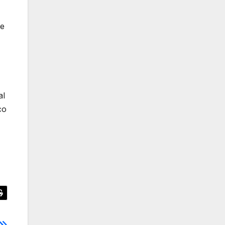
de
al
co