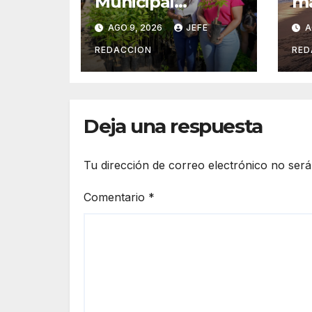
Municipal
ma
entrega 3 mil 500
ma
AGO 9, 2026
JEFE
A
plantas para
de
sumarse a la
REDACCION
RED
Jornada Nacional
de Reforestación
Deja una respuesta
Tu dirección de correo electrónico no será
Comentario
*