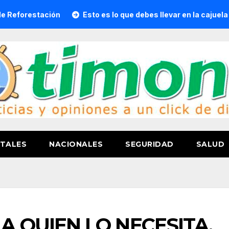
ción
Esto es lo que debes llevar en la cajuela para viajar 
TALES
NACIONALES
SEGURIDAD
SALUD
 QUIEN LO NECESITA,