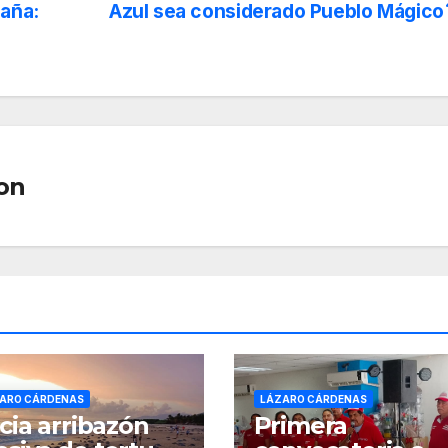
aña:
Azul sea considerado Pueblo Mágico
on
ARO CÁRDENAS
LÁZARO CÁRDENAS
icia arribazón
Primera