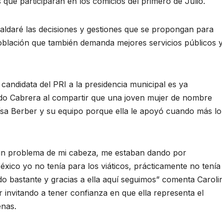
 que participarán en los comicios del primero de Julio.
paldaré las decisiones y gestiones que se propongan para
población que también demanda mejores servicios públicos 
 candidata del PRI a la presidencia municipal es ya
ndo Cabrera al compartir que una joven mujer de nombre
ísa Berber y su equipo porque ella le apoyó cuando más lo
 un problema de mi cabeza, me estaban dando por
ico yo no tenía para los viáticos, prácticamente no tenía
o bastante y gracias a ella aquí seguimos” comenta Caroli
r invitando a tener confianza en que ella representa el
enas.