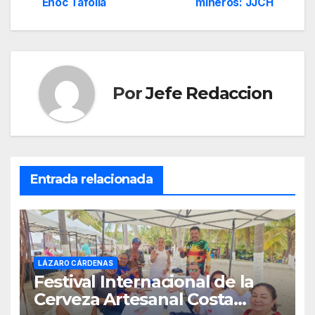
de
Enoc Tafolla
mineros: JJCH
entradas
Por
Jefe Redaccion
Entrada relacionada
LÁZARO CÁRDENAS
Festival Internacional de la
Cerveza Artesanal Costa