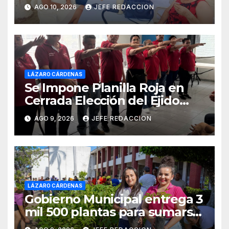
Michoacán 2026 Cerro su 19ª
AGO 10, 2026
JEFE REDACCION
Edición
LÁZARO CÁRDENAS
Se Impone Planilla Roja en
Cerrada Elección del Ejido
Melchor Ocampo en Lázaro
AGO 9, 2026
JEFE REDACCION
Cárdenas
LÁZARO CÁRDENAS
Gobierno Municipal entrega 3
mil 500 plantas para sumarse
a la Jornada Nacional de