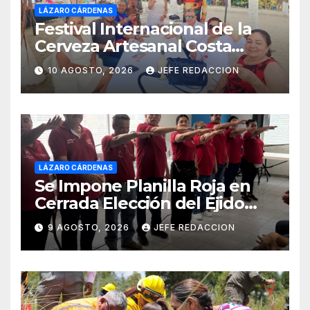
LÁZARO CÁRDENAS
Festival Internacional de la
Cerveza Artesanal Costa
Michoacán 2026 Cerro su 19ª
10 AGOSTO, 2026
JEFE REDACCION
Edición
LÁZARO CÁRDENAS
Se Impone Planilla Roja en
Cerrada Elección del Ejido
Melchor Ocampo en Lázaro
9 AGOSTO, 2026
JEFE REDACCION
Cárdenas