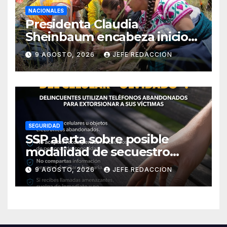
NACIONALES
Presidenta Claudia
Sheinbaum encabeza inicio
de la Jornada Nacional de
9 AGOSTO, 2026
JEFE REDACCION
Reforestación 2026
SEGURIDAD
SSP alerta sobre posible
modalidad de secuestro
virtual
9 AGOSTO, 2026
JEFE REDACCION