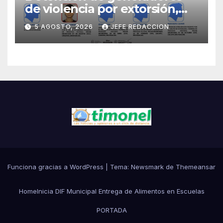
de violencia por extorsión,
pilar de la estrategia estatal:
5 AGOSTO, 2026
JEFE REDACCION
SSP
Funciona gracias a WordPress
|
Tema:
Newsmark
de
Themeansar
Home
Inicia DIF Municipal Entrega de Alimentos en Escuelas
PORTADA