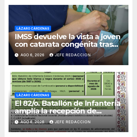
LÁZARO CÁRDENAS
IMSS devuelve la vista a joven
con catarata congénita tras
23 años de limitación visual
AGO 6, 2026
JEFE REDACCION
LÁZARO CÁRDENAS
El 82/o. Batallón de Infantería
amplía la recepción de
documentos para obtener La
AGO 6, 2026
JEFE REDACCION
Catilla del Servicio Militar
Nacional