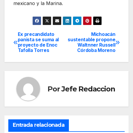
mexicano y la Marina.
Ex precandidato
Michoacán
Navegación
panista se suma al
sustentable propone
proyecto de Enoc
Waltnner Russell
de
Tafolla Torres
Córdoba Moreno
entradas
Por
Jefe Redaccion
Entrada relacionada