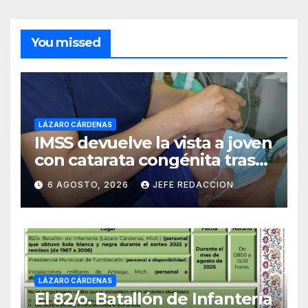
You missed
LÁZARO CÁRDENAS
IMSS devuelve la vista a joven
con catarata congénita tras
23 años de limitación visual
6 AGOSTO, 2026
JEFE REDACCION
LÁZARO CÁRDENAS
El 82/o. Batallón de Infantería