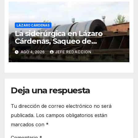
LÁZARO CÁRDENAS
La siderúrgica en Lázaro
Cárdenas, Saqueo de
Recursos Naturales a Cambio
AGO 4, 2026
JEFE REDACCION
de Miseria
Deja una respuesta
Tu dirección de correo electrónico no será
publicada.
Los campos obligatorios están
marcados con
*
Comentario
*