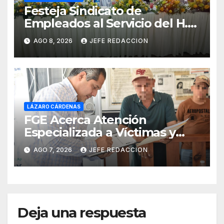
Festeja Sindicato de
Empleados al Servicio del H.
Ayuntamiento de LZC Día del
AGO 8, 2026
JEFE REDACCION
Empleado Municipal
LÁZARO CÁRDENAS
FGE Acerca Atención
Especializada a Víctimas y
Ciudadanía de Coalcomán
AGO 7, 2026
JEFE REDACCION
Deja una respuesta