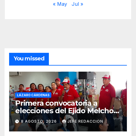
« May
Jul »
You missed
LÁZARO CÁRDENAS
Primera convocatoria a
elecciones del Ejido Melchor
Ocampo en Lázaro Cárdenas
8 AGOSTO, 2026
JEFE REDACCION
el domingo