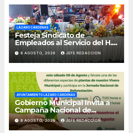
LÁZARO CÁRDENAS
Festeja Sindicato de
Empleados al Servicio del H.
Ayuntamiento de LZC Día del
8 AGOSTO, 2026
JEFE REDACCION
Empleado Municipal
AYUNTAMIENTO LÁZARO CÁRDENAS
Gobierno Municipal Invita a
Campaña Nacional de
Reforestación
8 AGOSTO, 2026
JEFE REDACCION