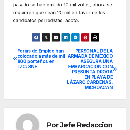
pasado se han emitido 10 mil votos, ahora se
requieren que sean 20 mil en favor de los
candidatos perredistas, acoto.
Ferias de Empleo han
PERSONAL DE LA
Navegación
colocado a más de mil
ARMADA DE MÉXICO
800 porteños en
ASEGURA UNA
de
LZC: SNE
EMBARCACIÓN CON
PRESUNTA DROGA
entradas
EN PLAYA DE
LÁZARO CÁRDENAS,
MICHOACÀN
Por
Jefe Redaccion