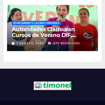
AYUNTAMIENTO LÁZARO CÁRDENAS
Autoridades Clausuran
Cursos de Verano DIF,
Seguridad Pública y Casa de
7 AGOSTO, 2026
JEFE REDACCION
Cultura 2026