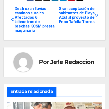
Destrozan lluvias
Gran aceptación de
Navegación
caminos rurales.
habitantes de Playa
Afectados 6
Azul al proyecto de
de
kilómetros de
Enoc Tafolla Torres
brechas KCSM presta
entradas
maquinaría
Por
Jefe Redaccion
Entrada relacionada