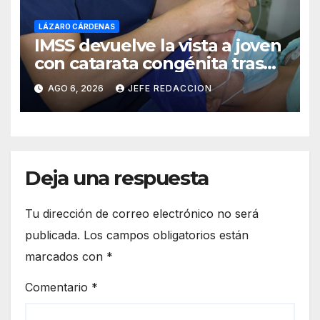
LÁZARO CÁRDENAS
IMSS devuelve la vista a joven
con catarata congénita tras
23 años de limitación visual
AGO 6, 2026
JEFE REDACCION
Deja una respuesta
Tu dirección de correo electrónico no será
publicada.
Los campos obligatorios están
marcados con
*
Comentario
*