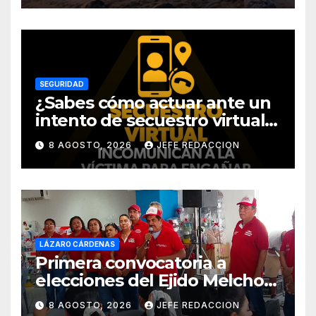
SEGURIDAD
¿Sabes cómo actuar ante un
intento de secuestro virtual?
La SSP te guía para evitarlo
8 AGOSTO, 2026
JEFE REDACCION
LÁZARO CÁRDENAS
Primera convocatoria a
elecciones del Ejido Melchor
Ocampo en Lázaro Cárdenas
8 AGOSTO, 2026
JEFE REDACCION
el domingo