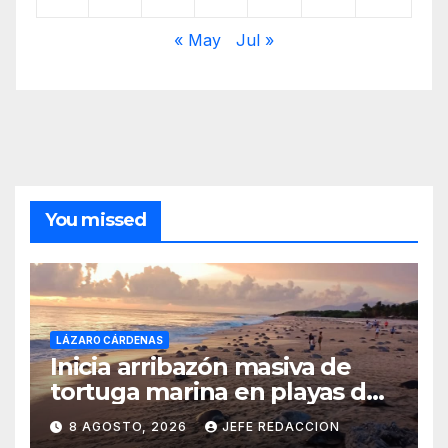
« May
Jul »
You missed
LÁZARO CÁRDENAS
Inicia arribazón masiva de
tortuga marina en playas de
Michoacán
8 AGOSTO, 2026
JEFE REDACCION