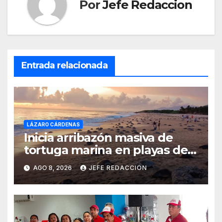
Por
Jefe Redaccion
Entrada relacionada
LÁZARO CÁRDENAS
Inicia arribazón masiva de
tortuga marina en playas de
Michoacán
AGO 8, 2026
JEFE REDACCION