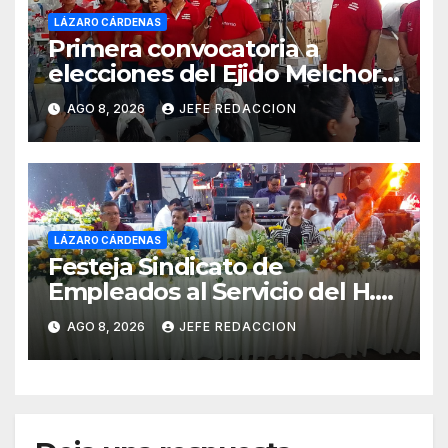
LÁZARO CÁRDENAS
Primera convocatoria a
elecciones del Ejido Melchor
Ocampo en Lázaro Cárdenas
AGO 8, 2026
JEFE REDACCION
el domingo
LÁZARO CÁRDENAS
Festeja Sindicato de
Empleados al Servicio del H.
Ayuntamiento de LZC Día del
AGO 8, 2026
JEFE REDACCION
Empleado Municipal