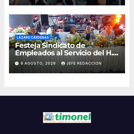
LÁZARO CÁRDENAS
Festeja Sindicato de
Empleados al Servicio del H.
Ayuntamiento de LZC Día del
8 AGOSTO, 2026
JEFE REDACCION
Empleado Municipal