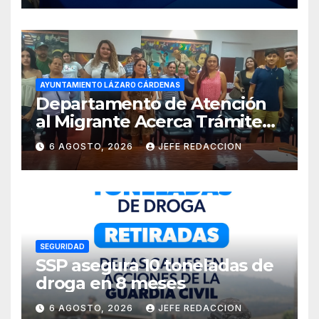
AYUNTAMIENTO LÁZARO CÁRDENAS
Departamento de Atención
al Migrante Acerca Trámite
de Pasaportes
6 AGOSTO, 2026
JEFE REDACCION
Estadounidenses a
Residentes de Lázaro
Cárdenas
SEGURIDAD
SSP asegura 10 toneladas de
droga en 8 meses
6 AGOSTO, 2026
JEFE REDACCION