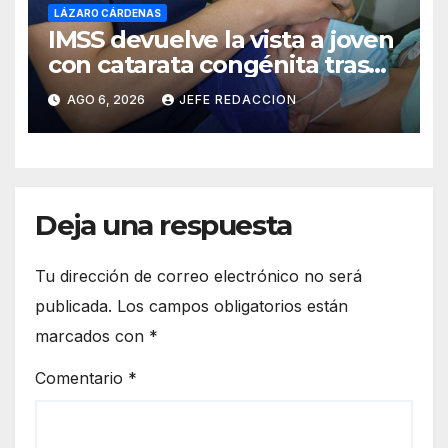
LÁZARO CÁRDENAS
IMSS devuelve la vista a joven
con catarata congénita tras
23 años de limitación visual
AGO 6, 2026
JEFE REDACCION
Deja una respuesta
Tu dirección de correo electrónico no será
publicada.
Los campos obligatorios están
marcados con
*
Comentario
*