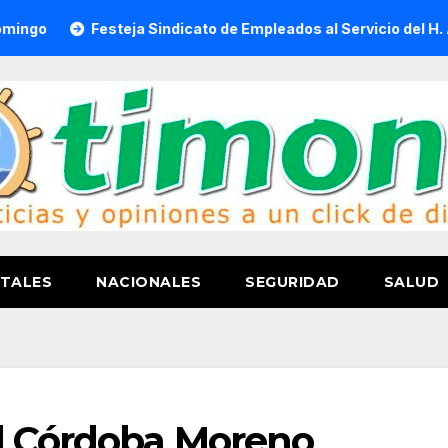
esteja Sindicato de Empleados al Servicio del H. Ayuntamient
TALES
NACIONALES
SEGURIDAD
SALUD
l Córdoba Moreno