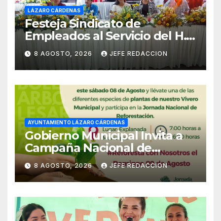
LÁZARO CÁRDENAS
Festeja Sindicato de
Empleados al Servicio del H.
Ayuntamiento de LZC Día del
8 AGOSTO, 2026
JEFE REDACCION
Empleado Municipal
AYUNTAMIENTO LÁZARO CÁRDENAS
Gobierno Municipal Invita a
Campaña Nacional de
Reforestación
8 AGOSTO, 2026
JEFE REDACCION