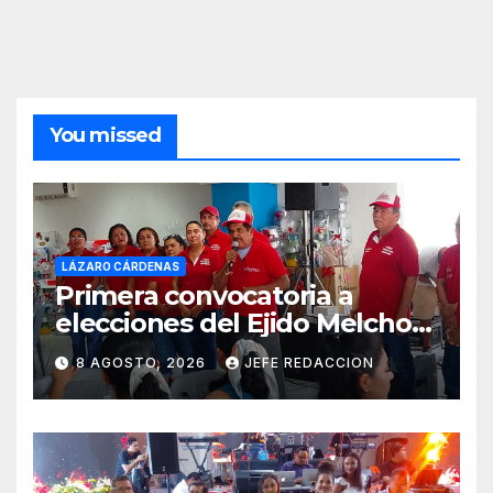
You missed
LÁZARO CÁRDENAS
Primera convocatoria a
elecciones del Ejido Melchor
Ocampo en Lázaro Cárdenas
8 AGOSTO, 2026
JEFE REDACCION
el domingo