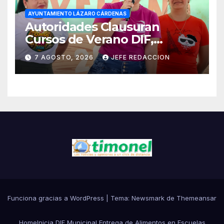
AYUNTAMIENTO LÁZARO CÁRDENAS
Autoridades Clausuran
Cursos de Verano DIF,
Seguridad Pública y Casa de
7 AGOSTO, 2026
JEFE REDACCION
Cultura 2026
Funciona gracias a WordPress
|
Tema:
Newsmark
de
Themeansar
Home
Inicia DIF Municipal Entrega de Alimentos en Escuelas