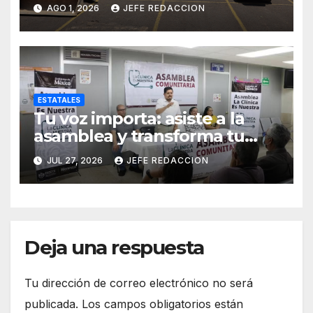
Operativos
AGO 1, 2026
JEFE REDACCION
Interinstitucionales
ESTATALES
Tu voz importa: asiste a la
asamblea y transforma tu
clínica del IMSS-Bienestar
JUL 27, 2026
JEFE REDACCION
Deja una respuesta
Tu dirección de correo electrónico no será
publicada.
Los campos obligatorios están