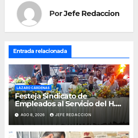
Por
Jefe Redaccion
Entrada relacionada
LÁZARO CÁRDENAS
Festeja Sindicato de
Empleados al Servicio del H.
Ayuntamiento de LZC Día del
AGO 8, 2026
JEFE REDACCION
Empleado Municipal