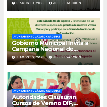
Ayuntamiento de LZC Día del
8 AGOSTO, 2026
JEFE REDACCION
Empleado Municipal
AYUNTAMIENTO LÁZARO CÁRDENAS
Gobierno Municipal Invita a
Campaña Nacional de
Reforestación
8 AGOSTO, 2026
JEFE REDACCION
AYUNTAMIENTO LÁZARO CÁRDENAS
Autoridades Clausuran
Cursos de Verano DIF,