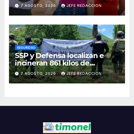
Seguridad Pública y Casa de
7 AGOSTO, 2026
JEFE REDACCION
Cultura 2026
SEGURIDAD
SSP y Defensa localizan e
incineran 861 kilos de
marihuana en Huetamo
7 AGOSTO, 2026
JEFE REDACCION