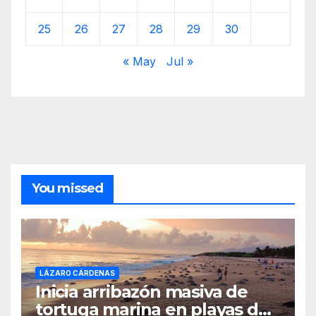
25
26
27
28
29
30
« May
Jul »
You missed
LÁZARO CÁRDENAS
Inicia arribazón masiva de
tortuga marina en playas de