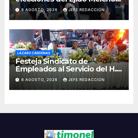
Ocampo en Lázaro Cárdenas
8 AGOSTO, 2026
JEFE REDACCION
el domingo
LÁZARO CÁRDENAS
Festeja Sindicato de
Empleados al Servicio del H.
Ayuntamiento de LZC Día del
8 AGOSTO, 2026
JEFE REDACCION
Empleado Municipal