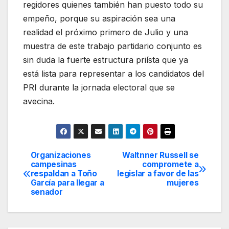
regidores quienes también han puesto todo su
empeño, porque su aspiración sea una
realidad el próximo primero de Julio y una
muestra de este trabajo partidario conjunto es
sin duda la fuerte estructura priísta que ya
está lista para representar a los candidatos del
PRI durante la jornada electoral que se
avecina.
Organizaciones
Waltnner Russell se
Navegación
campesinas
compromete a
respaldan a Toño
legislar a favor de las
de
García para llegar a
mujeres
senador
entradas