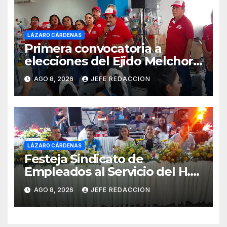
LÁZARO CÁRDENAS
Primera convocatoria a
elecciones del Ejido Melchor
Ocampo en Lázaro Cárdenas
AGO 8, 2026
JEFE REDACCION
el domingo
LÁZARO CÁRDENAS
Festeja Sindicato de
Empleados al Servicio del H.
Ayuntamiento de LZC Día del
AGO 8, 2026
JEFE REDACCION
Empleado Municipal