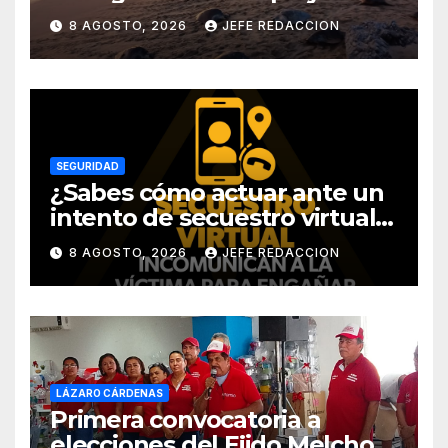
Michoacán
8 AGOSTO, 2026
JEFE REDACCION
SEGURIDAD
¿Sabes cómo actuar ante un
intento de secuestro virtual?
La SSP te guía para evitarlo
8 AGOSTO, 2026
JEFE REDACCION
LÁZARO CÁRDENAS
Primera convocatoria a
elecciones del Ejido Melchor