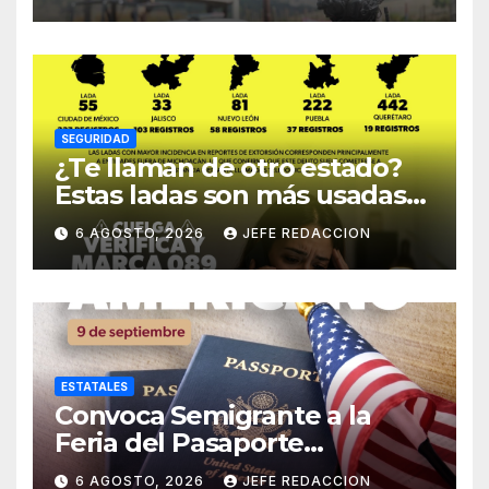
SEGURIDAD
¿Te llaman de otro estado?
Estas ladas son más usadas
para extorsionar en
6 AGOSTO, 2026
JEFE REDACCION
Michoacán
ESTATALES
Convoca Semigrante a la
Feria del Pasaporte
Estadounidense 2026
6 AGOSTO, 2026
JEFE REDACCION