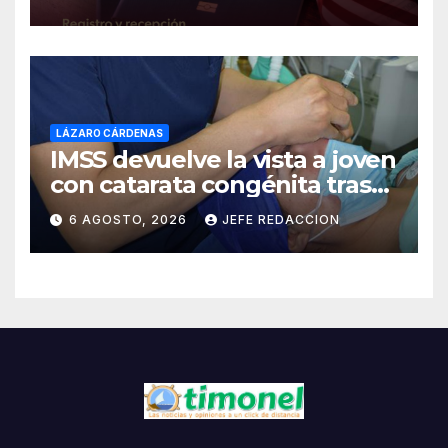
LÁZARO CÁRDENAS
IMSS devuelve la vista a joven
con catarata congénita tras
23 años de limitación visual
6 AGOSTO, 2026
JEFE REDACCION