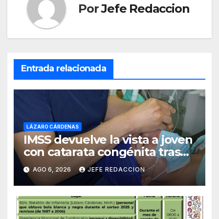
Por
Jefe Redaccion
Entrada relacionada
LÁZARO CÁRDENAS
IMSS devuelve la vista a joven
con catarata congénita tras
23 años de limitación visual
AGO 6, 2026
JEFE REDACCION