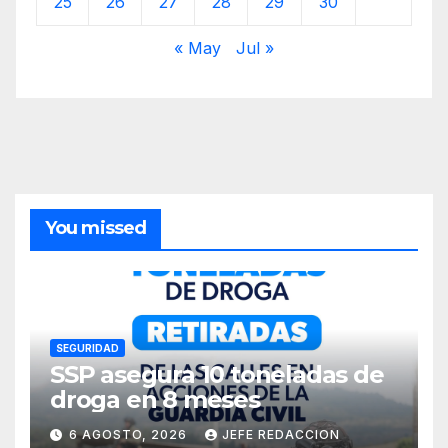
25
26
27
28
29
30
« May
Jul »
You missed
SEGURIDAD
SSP asegura 10 toneladas de
droga en 8 meses
6 AGOSTO, 2026
JEFE REDACCION