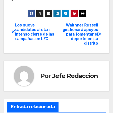
Los nueve
Waltnner Russell
Navegación
candidatos alistan
gestionará apoyos
intenso cierre de las
para fomentar el
de
campañas en LZC
deporte en su
distrito
entradas
Por
Jefe Redaccion
Entrada relacionada