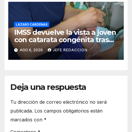
LÁZARO CÁRDENAS
IMSS devuelve la vista a joven
con catarata congénita tras
23 años de limitación visual
AGO 6, 2026
JEFE REDACCION
Deja una respuesta
Tu dirección de correo electrónico no será
publicada.
Los campos obligatorios están
marcados con
*