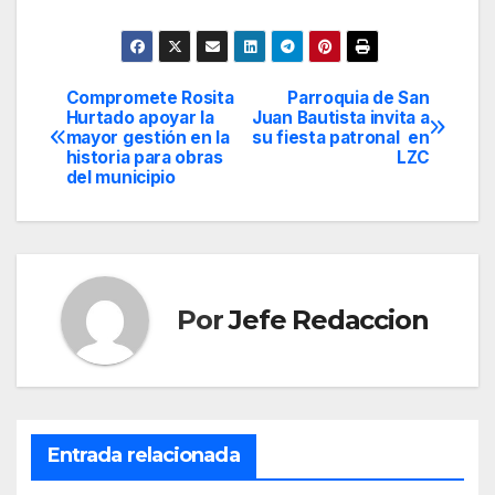
Compromete Rosita
Parroquia de San
Navegación
Hurtado apoyar la
Juan Bautista invita a
mayor gestión en la
su fiesta patronal en
de
historia para obras
LZC
del municipio
entradas
Por
Jefe Redaccion
Entrada relacionada