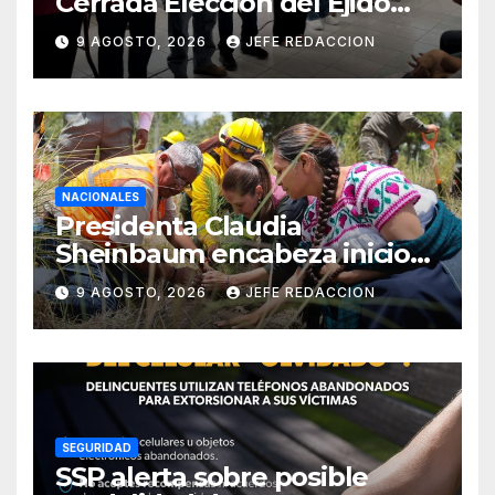
Cerrada Elección del Ejido
Melchor Ocampo en Lázaro
9 AGOSTO, 2026
JEFE REDACCION
Cárdenas
NACIONALES
Presidenta Claudia
Sheinbaum encabeza inicio
de la Jornada Nacional de
9 AGOSTO, 2026
JEFE REDACCION
Reforestación 2026
SEGURIDAD
SSP alerta sobre posible