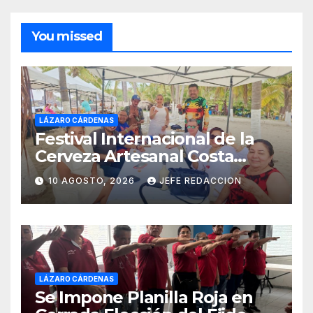
You missed
LÁZARO CÁRDENAS
Festival Internacional de la
Cerveza Artesanal Costa
Michoacán 2026 Cerro su 19ª
10 AGOSTO, 2026
JEFE REDACCION
Edición
LÁZARO CÁRDENAS
Se Impone Planilla Roja en