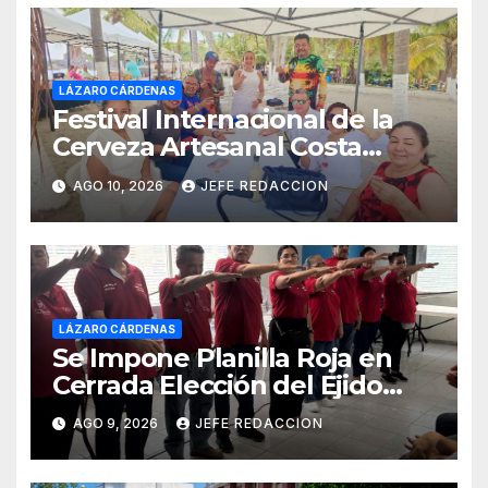
LÁZARO CÁRDENAS
Festival Internacional de la
Cerveza Artesanal Costa
Michoacán 2026 Cerro su 19ª
AGO 10, 2026
JEFE REDACCION
Edición
LÁZARO CÁRDENAS
Se Impone Planilla Roja en
Cerrada Elección del Ejido
Melchor Ocampo en Lázaro
AGO 9, 2026
JEFE REDACCION
Cárdenas