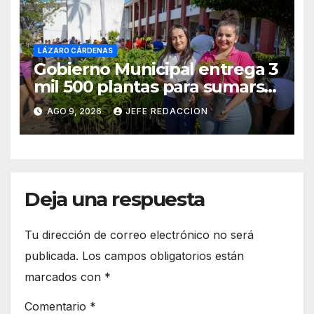
LÁZARO CÁRDENAS
Gobierno Municipal entrega 3
mil 500 plantas para sumarse
a la Jornada Nacional de
AGO 9, 2026
JEFE REDACCION
Reforestación
Deja una respuesta
Tu dirección de correo electrónico no será
publicada.
Los campos obligatorios están
marcados con
*
Comentario
*