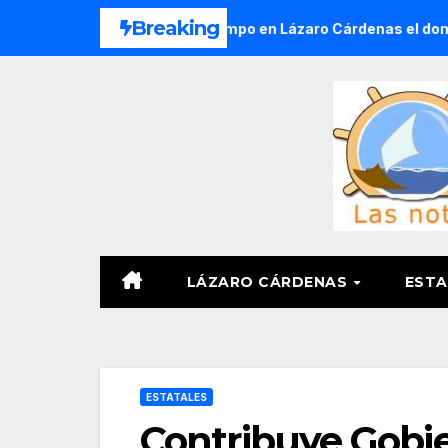
Saltar
Breaking
el Ejido Melchor Ocampo en Lázaro Cárdenas el domingo
al
contenido
LÁZARO CÁRDENAS
ESTA
ESTATALES
Contribuye Gobi