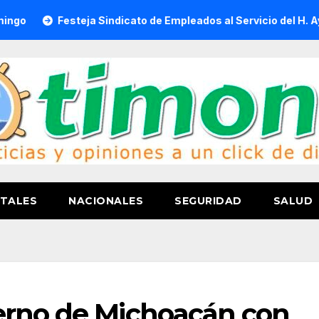
Festeja Sindicato de Empleados al Servicio del H. Ayuntamient
TALES
NACIONALES
SEGURIDAD
SALUD
erno de Michoacán con