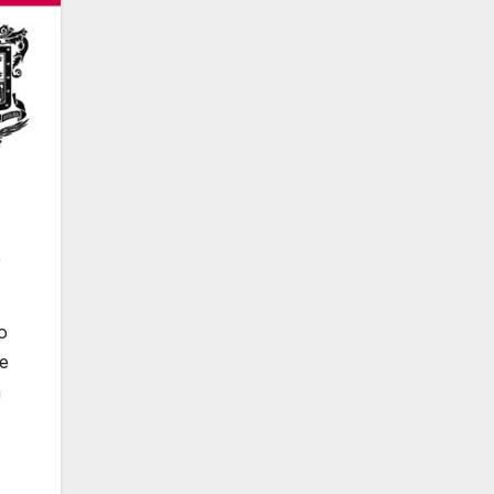
,
o
ye
a