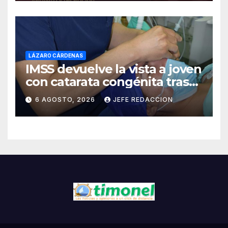
LÁZARO CÁRDENAS
IMSS devuelve la vista a joven
con catarata congénita tras
23 años de limitación visual
6 AGOSTO, 2026
JEFE REDACCION