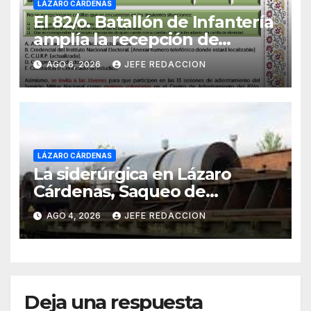
LÁZARO CÁRDENAS
El 82/o. Batallón de Infantería
amplía la recepción de
documentos para obtener La
AGO 6, 2026
JEFE REDACCION
Catilla del Servicio Militar
Nacional
LÁZARO CÁRDENAS
La siderúrgica en Lázaro
Cárdenas, Saqueo de
Recursos Naturales a Cambio
AGO 4, 2026
JEFE REDACCION
de Miseria
Deja una respuesta