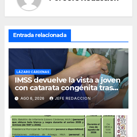
Entrada relacionada
LÁZARO CÁRDENAS
IMSS devuelve la vista a joven
con catarata congénita tras
23 años de limitación visual
AGO 6, 2026
JEFE REDACCION