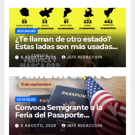
SEGURIDAD
¿Te llaman de otro estado?
Estas ladas son más usadas
para extorsionar en
6 AGOSTO, 2026
JEFE REDACCION
Michoacán
ESTATALES
Convoca Semigrante a la
Feria del Pasaporte
Estadounidense 2026
6 AGOSTO, 2026
JEFE REDACCION