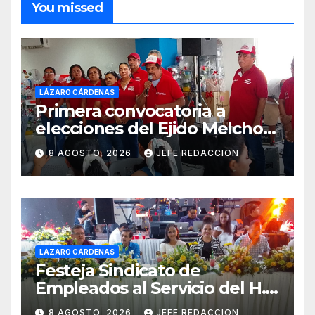
You missed
LÁZARO CÁRDENAS
Primera convocatoria a
elecciones del Ejido Melchor
Ocampo en Lázaro Cárdenas
8 AGOSTO, 2026
JEFE REDACCION
el domingo
LÁZARO CÁRDENAS
Festeja Sindicato de
Empleados al Servicio del H.
Ayuntamiento de LZC Día del
8 AGOSTO, 2026
JEFE REDACCION