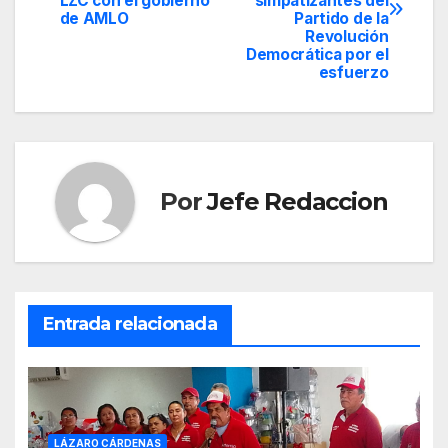
LZC con el gobierno
simpatizantes del
de AMLO
Partido de la
entradas
Revolución
Democrática por el
esfuerzo
Por
Jefe Redaccion
Entrada relacionada
LÁZARO CÁRDENAS