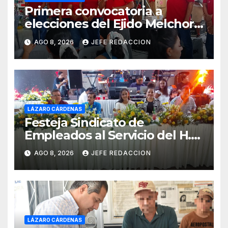
Primera convocatoria a
elecciones del Ejido Melchor
Ocampo en Lázaro Cárdenas
AGO 8, 2026
JEFE REDACCION
el domingo
LÁZARO CÁRDENAS
Festeja Sindicato de
Empleados al Servicio del H.
Ayuntamiento de LZC Día del
AGO 8, 2026
JEFE REDACCION
Empleado Municipal
LÁZARO CÁRDENAS