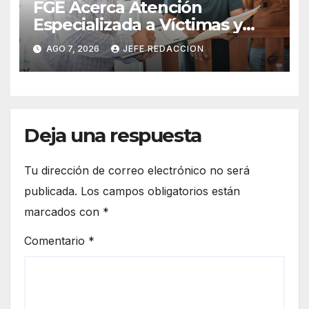
FGE Acerca Atención
Especializada a Víctimas y
Ciudadanía de Coalcomán
AGO 7, 2026
JEFE REDACCION
Deja una respuesta
Tu dirección de correo electrónico no será
publicada.
Los campos obligatorios están
marcados con
*
Comentario
*