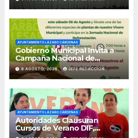
Empleado Municipal
AYUNTAMIENTO LÁZARO CÁRDENAS
Gobierno Municipal Invita a
Campaña Nacional de
Reforestación
8 AGOSTO, 2026
JEFE REDACCION
AYUNTAMIENTO LÁZARO CÁRDENAS
Autoridades Clausuran
Cursos de Verano DIF,
Seguridad Pública y Casa de