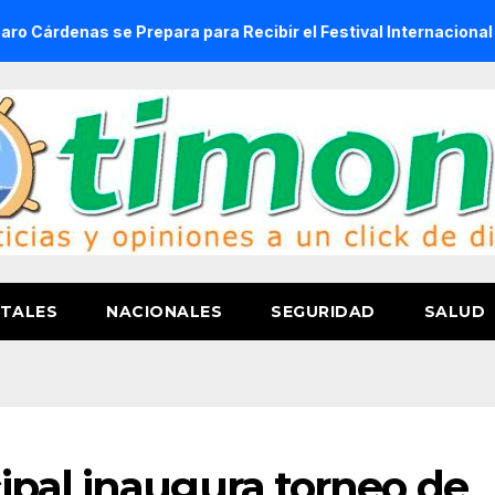
se Prepara para Recibir el Festival Internacional de la Cerv
TALES
NACIONALES
SEGURIDAD
SALUD
pal inaugura torneo de