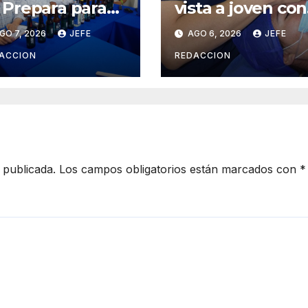
 Prepara para
vista a joven con
cibir el Festival
catarata
GO 7, 2026
JEFE
AGO 6, 2026
JEFE
ternacional de
congénita tras 2
 Cerveza Costa
años de
ACCION
REDACCION
 Michoacán
limitación visual
26
 publicada.
Los campos obligatorios están marcados con
*