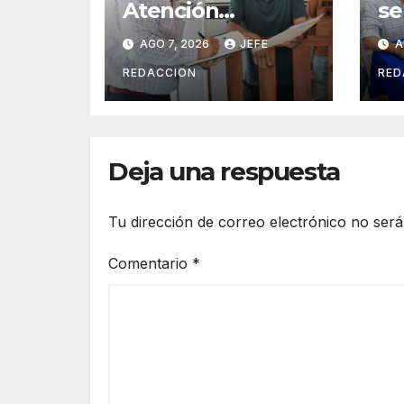
Atención
se
Especializada a
Re
AGO 7, 2026
JEFE
A
Víctimas y
In
Ciudadanía de
la
REDACCION
RED
Coalcomán
de
20
Deja una respuesta
Tu dirección de correo electrónico no será
Comentario
*