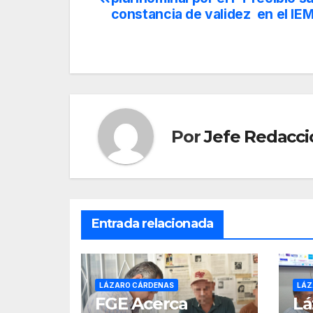
de
constancia de validez en el IE
entradas
Por
Jefe Redacci
Entrada relacionada
LÁZARO CÁRDENAS
LÁZ
FGE Acerca
Lá