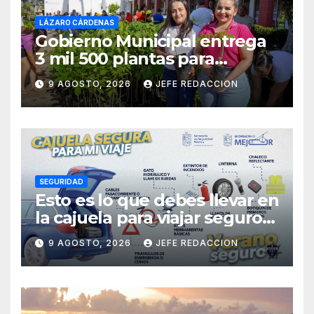
LÁZARO CÁRDENAS
Gobierno Municipal entrega
3 mil 500 plantas para
sumarse a la Jornada
9 AGOSTO, 2026
JEFE REDACCION
Nacional de Reforestación
SEGURIDAD
Esto es lo que debes llevar en
la cajuela para viajar seguro
por carretera
9 AGOSTO, 2026
JEFE REDACCION