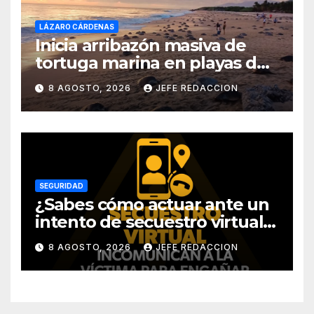
LÁZARO CÁRDENAS
Inicia arribazón masiva de
tortuga marina en playas de
Michoacán
8 AGOSTO, 2026
JEFE REDACCION
SEGURIDAD
¿Sabes cómo actuar ante un
intento de secuestro virtual?
La SSP te guía para evitarlo
8 AGOSTO, 2026
JEFE REDACCION