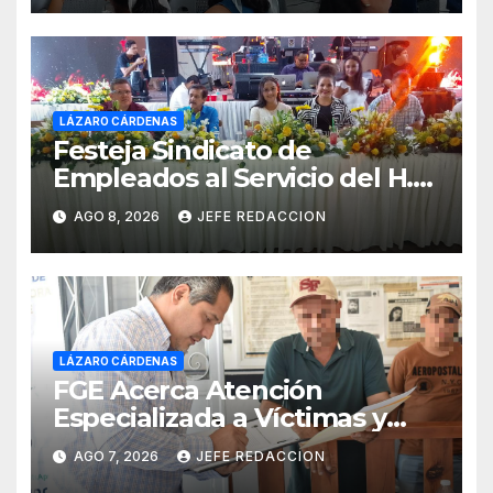
LÁZARO CÁRDENAS
Festeja Sindicato de
Empleados al Servicio del H.
Ayuntamiento de LZC Día del
AGO 8, 2026
JEFE REDACCION
Empleado Municipal
LÁZARO CÁRDENAS
FGE Acerca Atención
Especializada a Víctimas y
Ciudadanía de Coalcomán
AGO 7, 2026
JEFE REDACCION