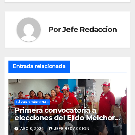
entradas
Por
Jefe Redaccion
Entrada relacionada
LÁZARO CÁRDENAS
Primera convocatoria a
elecciones del Ejido Melchor
Ocampo en Lázaro Cárdenas
AGO 8, 2026
JEFE REDACCION
el domingo