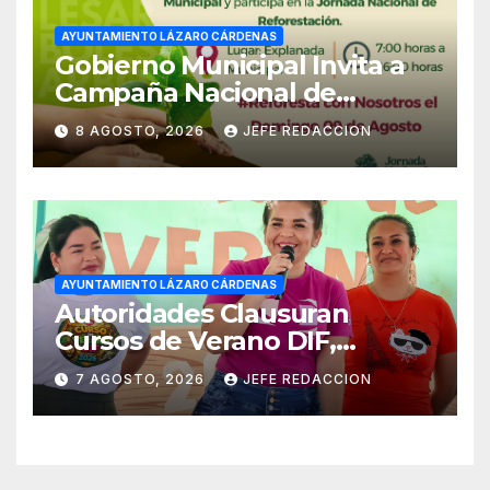
AYUNTAMIENTO LÁZARO CÁRDENAS
Gobierno Municipal Invita a
Campaña Nacional de
Reforestación
8 AGOSTO, 2026
JEFE REDACCION
AYUNTAMIENTO LÁZARO CÁRDENAS
Autoridades Clausuran
Cursos de Verano DIF,
Seguridad Pública y Casa de
7 AGOSTO, 2026
JEFE REDACCION
Cultura 2026