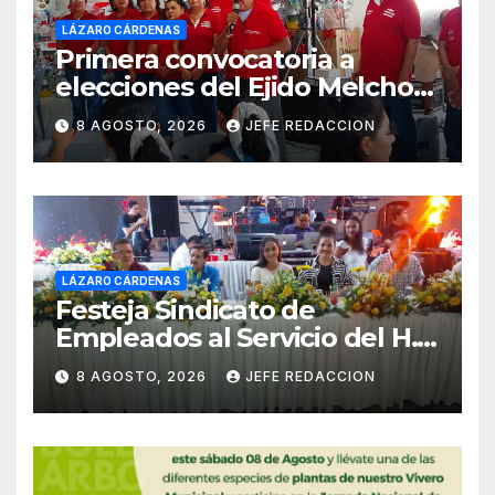
LÁZARO CÁRDENAS
Primera convocatoria a
elecciones del Ejido Melchor
Ocampo en Lázaro Cárdenas
8 AGOSTO, 2026
JEFE REDACCION
el domingo
LÁZARO CÁRDENAS
Festeja Sindicato de
Empleados al Servicio del H.
Ayuntamiento de LZC Día del
8 AGOSTO, 2026
JEFE REDACCION
Empleado Municipal