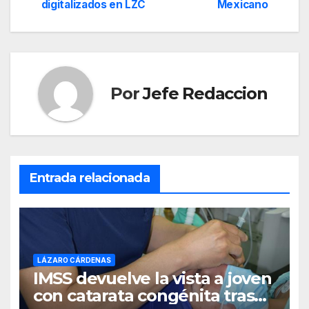
de
digitalizados en LZC
Mexicano
entradas
Por
Jefe Redaccion
Entrada relacionada
LÁZARO CÁRDENAS
IMSS devuelve la vista a joven
con catarata congénita tras