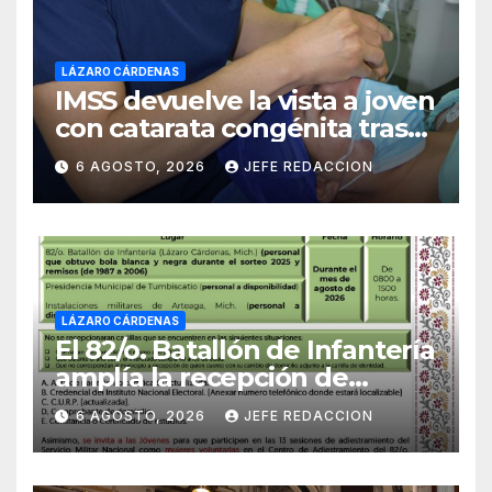
LÁZARO CÁRDENAS
IMSS devuelve la vista a joven
con catarata congénita tras
23 años de limitación visual
6 AGOSTO, 2026
JEFE REDACCION
LÁZARO CÁRDENAS
El 82/o. Batallón de Infantería
amplía la recepción de
documentos para obtener La
6 AGOSTO, 2026
JEFE REDACCION
Catilla del Servicio Militar
Nacional