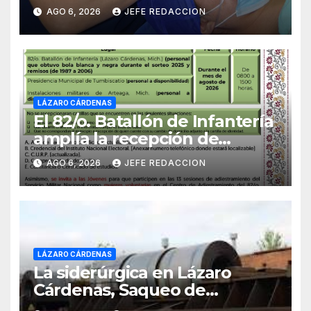
23 años de limitación visual
AGO 6, 2026
JEFE REDACCION
LÁZARO CÁRDENAS
El 82/o. Batallón de Infantería
amplía la recepción de
documentos para obtener La
AGO 6, 2026
JEFE REDACCION
Catilla del Servicio Militar
Nacional
LÁZARO CÁRDENAS
La siderúrgica en Lázaro
Cárdenas, Saqueo de
Recursos Naturales a Cambio