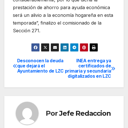
prestación de ahorro para ayuda económica
será un alivio a la economía hogareña en esta
temporada”, finalizo el comisionado de la
Sección 271.
Desconocen la deuda
INEA entrega ya
Navegación
que dejará el
certificados de
Ayuntamiento de LZC
primaria y secundaria
de
digitalizados en LZC
entradas
Por
Jefe Redaccion