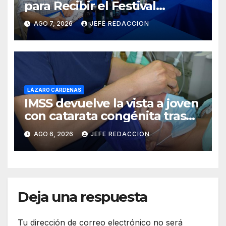
para Recibir el Festival
Internacional de la Cerveza
AGO 7, 2026
JEFE REDACCION
Costa de Michoacán 2026
LÁZARO CÁRDENAS
IMSS devuelve la vista a joven
con catarata congénita tras
23 años de limitación visual
AGO 6, 2026
JEFE REDACCION
Deja una respuesta
Tu dirección de correo electrónico no será