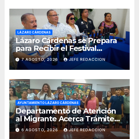
LÁZARO CÁRDENAS
Lázaro Cárdenas se Prepara
para Recibir el Festival
Internacional de la Cerveza
7 AGOSTO, 2026
JEFE REDACCION
Costa de Michoacán 2026
AYUNTAMIENTO LÁZARO CÁRDENAS
Departamento de Atención
al Migrante Acerca Trámite
de Pasaportes
6 AGOSTO, 2026
JEFE REDACCION
Estadounidenses a