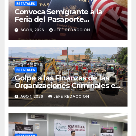
ESTATALES
Convoca Semigrante a la
Feria del Pasaporte
Estadounidense 2026
AGO 6, 2026
JEFE REDACCION
ESTATALES
Golpe a las Finanzas de las
Organizaciones Criminales en
Operativos
AGO 1, 2026
JEFE REDACCION
Interinstitucionales