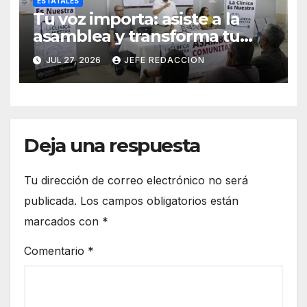
ESTATALES
Tu voz importa: asiste a la
asamblea y transforma tu
clínica del IMSS-Bienestar
JUL 27, 2026
JEFE REDACCION
Deja una respuesta
Tu dirección de correo electrónico no será
publicada.
Los campos obligatorios están
marcados con
*
Comentario
*