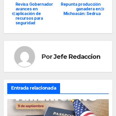
Revisa Gobernador
Repunta producción
Navegación
avances en
ganadera en
aplicación de
Michoacán: Sedrua
de
recursos para
seguridad
entradas
Por
Jefe Redaccion
Entrada relacionada