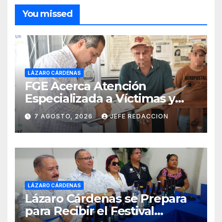
You missed
LÁZARO CÁRDENAS
FGE Acerca Atención
Especializada a Víctimas y
Ciudadanía de Coalcomán
7 AGOSTO, 2026
JEFE REDACCION
LÁZARO CÁRDENAS
Lázaro Cárdenas se Prepara
para Recibir el Festival