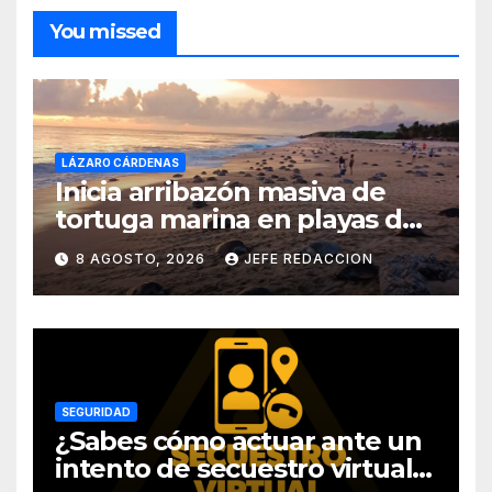
You missed
LÁZARO CÁRDENAS
Inicia arribazón masiva de
tortuga marina en playas de
Michoacán
8 AGOSTO, 2026
JEFE REDACCION
SEGURIDAD
¿Sabes cómo actuar ante un
intento de secuestro virtual?