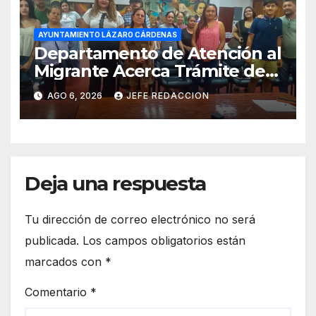
AYUNTAMIENTO LÁZARO CÁRDENAS
Departamento de Atención al
Migrante Acerca Trámite de
Pasaportes Estadounidenses
AGO 6, 2026
JEFE REDACCION
a Residentes de Lázaro
Cárdenas
Deja una respuesta
Tu dirección de correo electrónico no será
publicada.
Los campos obligatorios están
marcados con
*
Comentario
*