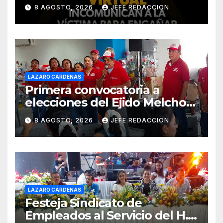
La SSP te guía para evitarlo
8 AGOSTO, 2026
JEFE REDACCION
LÁZARO CÁRDENAS
Primera convocatoria a
elecciones del Ejido Melchor
Ocampo en Lázaro Cárdenas
8 AGOSTO, 2026
JEFE REDACCION
el domingo
LÁZARO CÁRDENAS
Festeja Sindicato de
Empleados al Servicio del H.