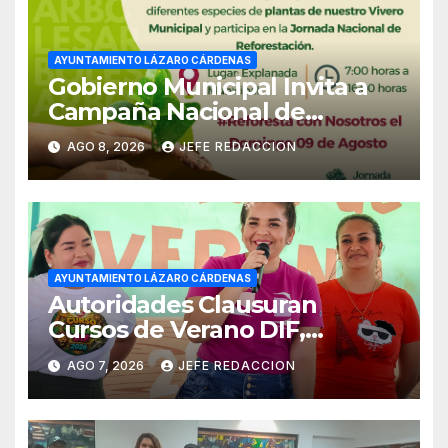
AYUNTAMIENTO LÁZARO CÁRDENAS
Gobierno Municipal Invita a
Campaña Nacional de
Reforestación
AGO 8, 2026
JEFE REDACCION
AYUNTAMIENTO LÁZARO CÁRDENAS
Autoridades Clausuran
Cursos de Verano DIF,
Seguridad Pública y Casa de
AGO 7, 2026
JEFE REDACCION
Cultura 2026