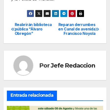
Reabrirán biblioteca
Reparan derrumbes
Navegación
pública “Álvaro
en Canal de avenida
Obregón”
Francisco Noyola
de
entradas
Por
Jefe Redaccion
Entrada relacionada