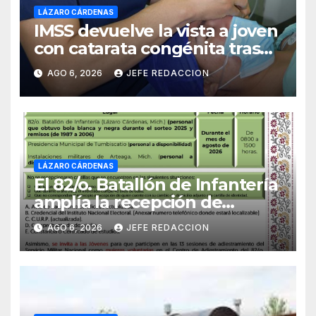
LÁZARO CÁRDENAS
IMSS devuelve la vista a joven
con catarata congénita tras
23 años de limitación visual
AGO 6, 2026
JEFE REDACCION
LÁZARO CÁRDENAS
El 82/o. Batallón de Infantería
amplía la recepción de
documentos para obtener La
AGO 6, 2026
JEFE REDACCION
Catilla del Servicio Militar
Nacional