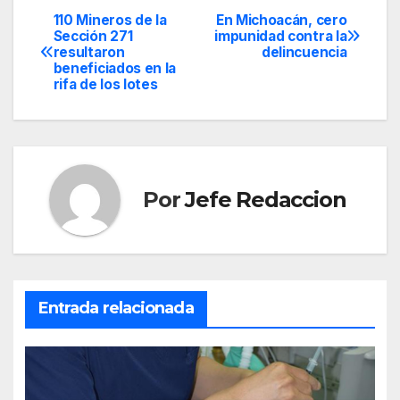
110 Mineros de la
En Michoacán, cero
Navegación
Sección 271
impunidad contra la
resultaron
delincuencia
de
beneficiados en la
rifa de los lotes
entradas
Por
Jefe Redaccion
Entrada relacionada