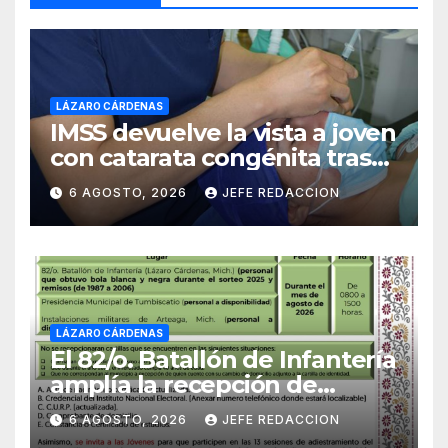
LÁZARO CÁRDENAS
IMSS devuelve la vista a joven
con catarata congénita tras
23 años de limitación visual
6 AGOSTO, 2026
JEFE REDACCION
LÁZARO CÁRDENAS
El 82/o. Batallón de Infantería
amplía la recepción de
documentos para obtener La
6 AGOSTO, 2026
JEFE REDACCION
Catilla del Servicio Militar