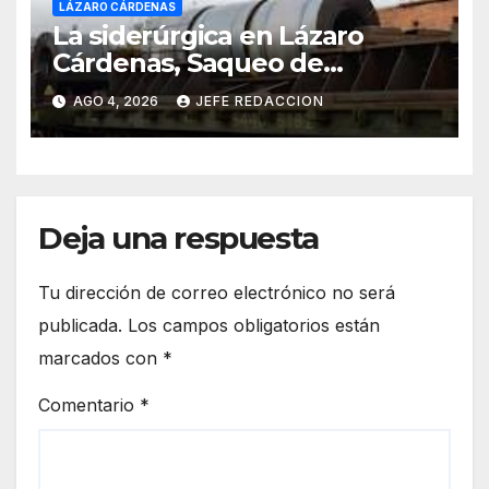
LÁZARO CÁRDENAS
La siderúrgica en Lázaro
Cárdenas, Saqueo de
Recursos Naturales a Cambio
AGO 4, 2026
JEFE REDACCION
de Miseria
Deja una respuesta
Tu dirección de correo electrónico no será
publicada.
Los campos obligatorios están
marcados con
*
Comentario
*