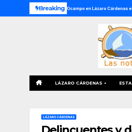
Saltar
Breaking
s del Ejido Melchor Ocampo en Lázaro Cárdenas el domingo
al
contenido
LÁZARO CÁRDENAS
ESTA
LÁZARO CÁRDENAS
Delincuentes y 