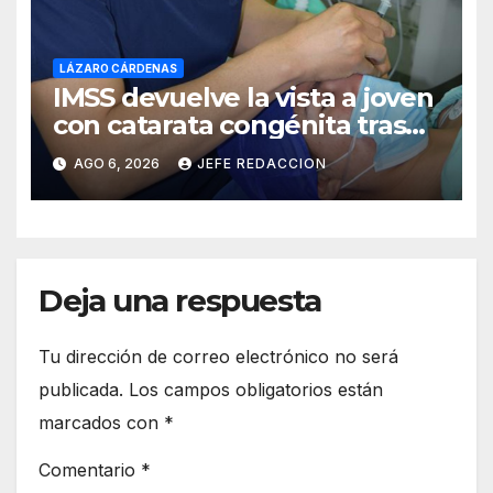
LÁZARO CÁRDENAS
IMSS devuelve la vista a joven
con catarata congénita tras
23 años de limitación visual
AGO 6, 2026
JEFE REDACCION
Deja una respuesta
Tu dirección de correo electrónico no será
publicada.
Los campos obligatorios están
marcados con
*
Comentario
*