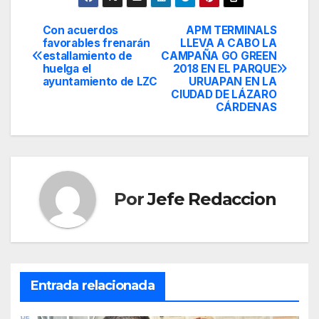
Con acuerdos
APM TERMINALS
Navegación
favorables frenarán
LLEVA A CABO LA
estallamiento de
CAMPAÑA GO GREEN
de
huelga el
2018 EN EL PARQUE
ayuntamiento de LZC
URUAPAN EN LA
entradas
CIUDAD DE LÁZARO
CÁRDENAS
Por
Jefe Redaccion
Entrada relacionada