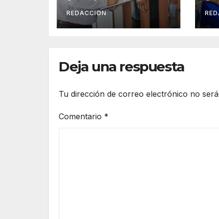
Víctimas y
In
Ciudadanía de
la
REDACCION
RED
Coalcomán
de
20
Deja una respuesta
Tu dirección de correo electrónico no será
Comentario
*