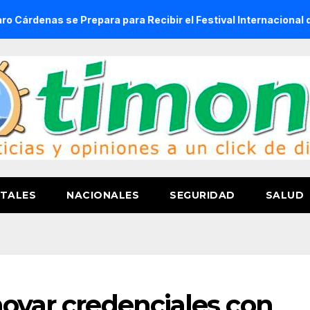
se Prepara para Recibir el Festival Internacional de la Cerve
TALES
NACIONALES
SEGURIDAD
SALUD
novar credenciales con