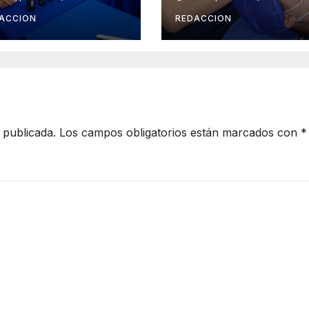
ternacional de
congénita tras 2
 Cerveza Costa
años de
ACCION
REDACCION
 Michoacán
limitación visual
26
 publicada.
Los campos obligatorios están marcados con
*