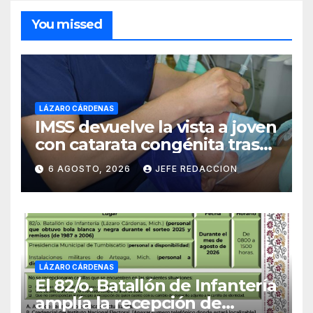
You missed
LÁZARO CÁRDENAS
IMSS devuelve la vista a joven
con catarata congénita tras
23 años de limitación visual
6 AGOSTO, 2026
JEFE REDACCION
LÁZARO CÁRDENAS
El 82/o. Batallón de Infantería
amplía la recepción de