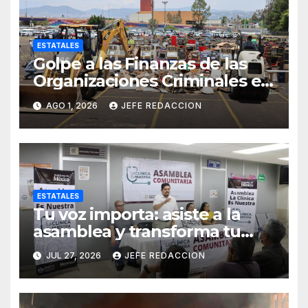
ESTATALES
Golpe a las Finanzas de las
Organizaciones Criminales en
Operativos
AGO 1, 2026
JEFE REDACCION
Interinstitucionales
ESTATALES
Tu voz importa: asiste a la
asamblea y transforma tu
clínica del IMSS-Bienestar
JUL 27, 2026
JEFE REDACCION