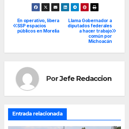
En operativo, libera
Llama Gobernador a
Navegación
SSP espacios
diputados federales
públicos en Morelia
a hacer trabajo
de
común por
Michoacán
entradas
Por
Jefe Redaccion
Entrada relacionada