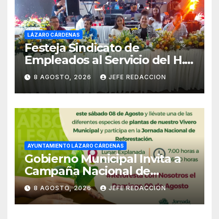
LÁZARO CÁRDENAS
Festeja Sindicato de
Empleados al Servicio del H.
Ayuntamiento de LZC Día del
8 AGOSTO, 2026
JEFE REDACCION
Empleado Municipal
AYUNTAMIENTO LÁZARO CÁRDENAS
Gobierno Municipal Invita a
Campaña Nacional de
Reforestación
8 AGOSTO, 2026
JEFE REDACCION