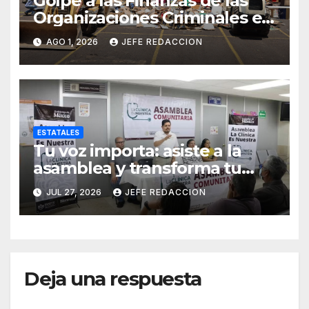
Golpe a las Finanzas de las
Organizaciones Criminales en
Operativos
AGO 1, 2026
JEFE REDACCION
Interinstitucionales
ESTATALES
Tu voz importa: asiste a la
asamblea y transforma tu
clínica del IMSS-Bienestar
JUL 27, 2026
JEFE REDACCION
Deja una respuesta