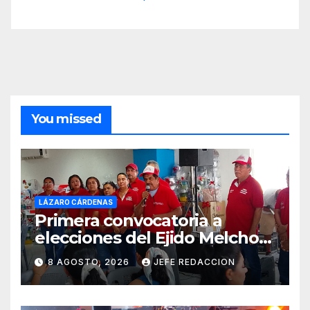
You missed
LÁZARO CÁRDENAS
Primera convocatoria a
elecciones del Ejido Melchor
Ocampo en Lázaro Cárdenas
8 AGOSTO, 2026
JEFE REDACCION
el domingo