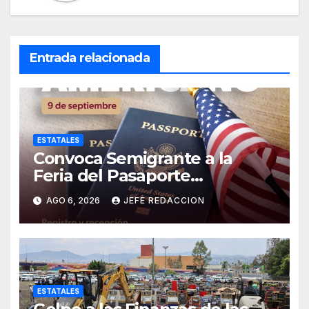
Entrada relacionada
ESTATALES
Convoca Semigrante a la
Feria del Pasaporte
Estadounidense 2026
AGO 6, 2026
JEFE REDACCION
ESTATALES