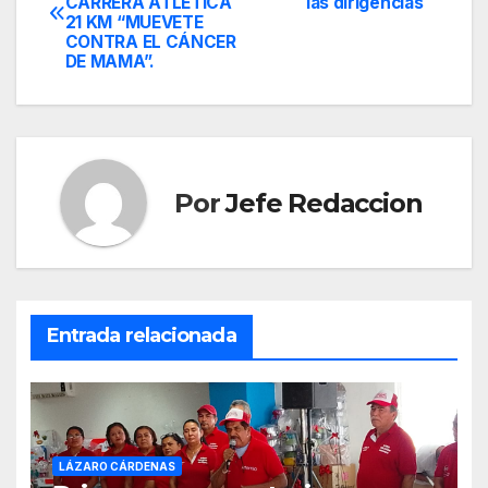
CARRERA ATLÉTICA
las dirigencias
de
21 KM “MUEVETE
CONTRA EL CÁNCER
entradas
DE MAMA”.
Por
Jefe Redaccion
Entrada relacionada
LÁZARO CÁRDENAS