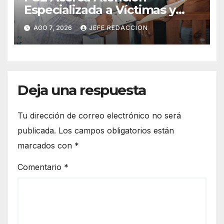
Especializada a Víctimas y
Ciudadanía de Coalcomán
AGO 7, 2026
JEFE REDACCION
Deja una respuesta
Tu dirección de correo electrónico no será
publicada.
Los campos obligatorios están
marcados con
*
Comentario
*