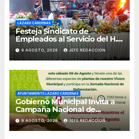
LÁZARO CÁRDENAS
Festeja Sindicato de
Empleados al Servicio del H.
Ayuntamiento de LZC Día del
8 AGOSTO, 2026
JEFE REDACCION
Empleado Municipal
AYUNTAMIENTO LÁZARO CÁRDENAS
Gobierno Municipal Invita a
Campaña Nacional de
Reforestación
8 AGOSTO, 2026
JEFE REDACCION