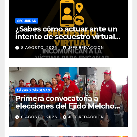
SEGURIDAD
¿Sabes cómo actuar ante un
intento de secuestro virtual?
La SSP te guía para evitarlo
8 AGOSTO, 2026
JEFE REDACCION
LÁZARO CÁRDENAS
Primera convocatoria a
elecciones del Ejido Melchor
Ocampo en Lázaro Cárdenas
8 AGOSTO, 2026
JEFE REDACCION
el domingo