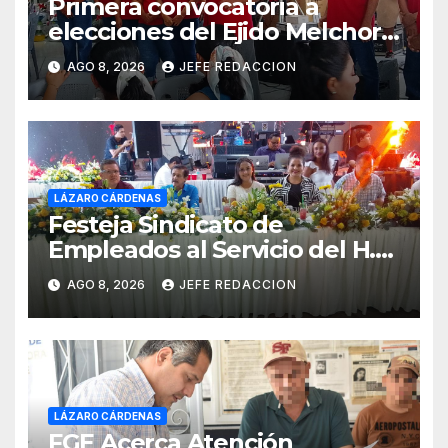
Primera convocatoria a
elecciones del Ejido Melchor
Ocampo en Lázaro Cárdenas
AGO 8, 2026
JEFE REDACCION
el domingo
LÁZARO CÁRDENAS
Festeja Sindicato de
Empleados al Servicio del H.
Ayuntamiento de LZC Día del
AGO 8, 2026
JEFE REDACCION
Empleado Municipal
LÁZARO CÁRDENAS
FGE Acerca Atención