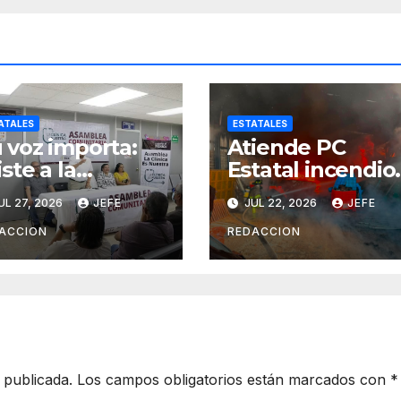
ATALES
ESTATALES
 voz importa:
Atiende PC
iste a la
Estatal incendio
amblea y
en fábrica de
UL 27, 2026
JEFE
JUL 22, 2026
JEFE
ansforma tu
reciclaje en
ínica del IMSS-
Morelia
ACCION
REDACCION
enestar
 publicada.
Los campos obligatorios están marcados con
*