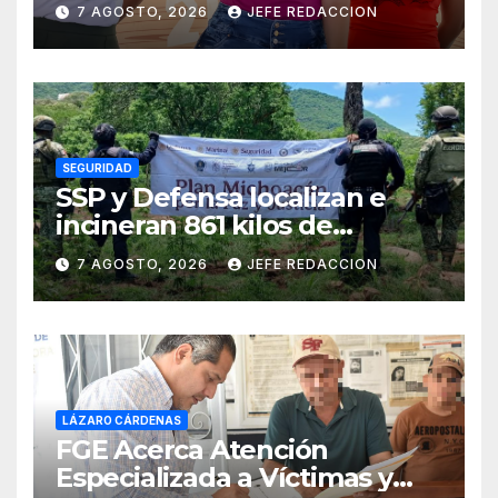
Seguridad Pública y Casa de
7 AGOSTO, 2026
JEFE REDACCION
Cultura 2026
SEGURIDAD
SSP y Defensa localizan e
incineran 861 kilos de
marihuana en Huetamo
7 AGOSTO, 2026
JEFE REDACCION
LÁZARO CÁRDENAS
FGE Acerca Atención
Especializada a Víctimas y