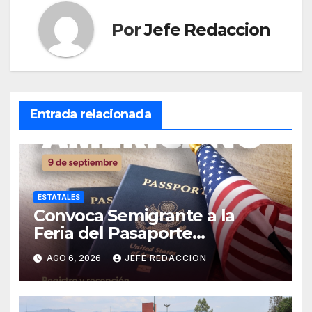
Por
Jefe Redaccion
Entrada relacionada
ESTATALES
Convoca Semigrante a la
Feria del Pasaporte
Estadounidense 2026
AGO 6, 2026
JEFE REDACCION