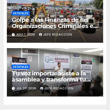
ESTATALES
Golpe a las Finanzas de las
Organizaciones Criminales en
Operativos
AGO 1, 2026
JEFE REDACCION
Interinstitucionales
ESTATALES
Tu voz importa: asiste a la
asamblea y transforma tu
clínica del IMSS-Bienestar
JUL 27, 2026
JEFE REDACCION