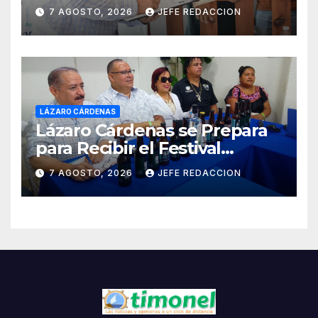
Ciudadanía de Coalcomán
7 AGOSTO, 2026
JEFE REDACCION
LÁZARO CÁRDENAS
Lázaro Cárdenas se Prepara
para Recibir el Festival
Internacional de la Cerveza
7 AGOSTO, 2026
JEFE REDACCION
Costa de Michoacán 2026