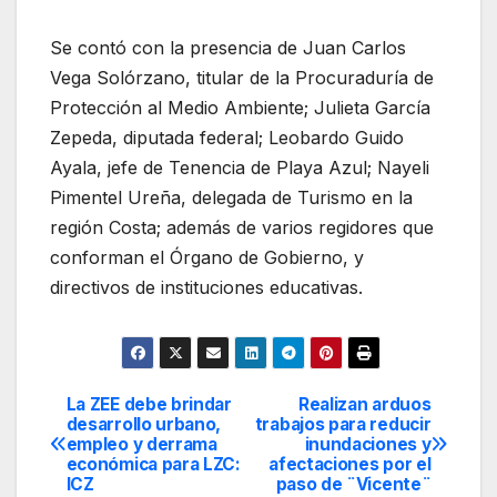
Se contó con la presencia de Juan Carlos
Vega Solórzano, titular de la Procuraduría de
Protección al Medio Ambiente; Julieta García
Zepeda, diputada federal; Leobardo Guido
Ayala, jefe de Tenencia de Playa Azul; Nayeli
Pimentel Ureña, delegada de Turismo en la
región Costa; además de varios regidores que
conforman el Órgano de Gobierno, y
directivos de instituciones educativas.
La ZEE debe brindar
Realizan arduos
Navegación
desarrollo urbano,
trabajos para reducir
empleo y derrama
inundaciones y
de
económica para LZC:
afectaciones por el
ICZ
paso de ¨Vicente¨