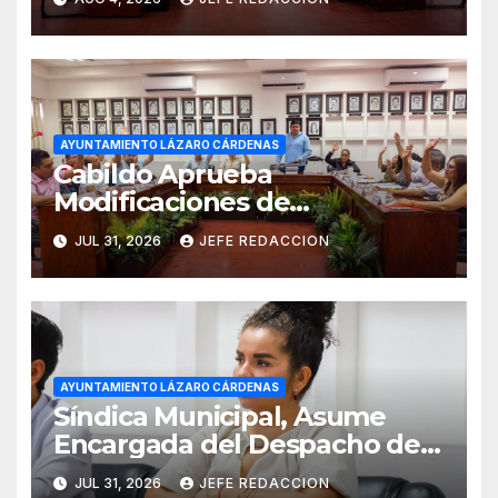
AYUNTAMIENTO LÁZARO CÁRDENAS
Cabildo Aprueba
Modificaciones de
Presupuesto en CAPALAC
JUL 31, 2026
JEFE REDACCION
AYUNTAMIENTO LÁZARO CÁRDENAS
Síndica Municipal, Asume
Encargada del Despacho de
Presidencia
JUL 31, 2026
JEFE REDACCION