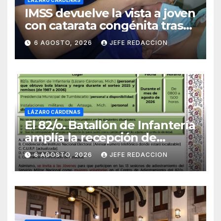
IMSS devuelve la vista a joven
con catarata congénita tras
23 años de limitación visual
6 AGOSTO, 2026
JEFE REDACCION
LÁZARO CÁRDENAS
El 82/o. Batallón de Infantería
amplía la recepción de
documentos para obtener La
6 AGOSTO, 2026
JEFE REDACCION
Catilla del Servicio Militar
Nacional